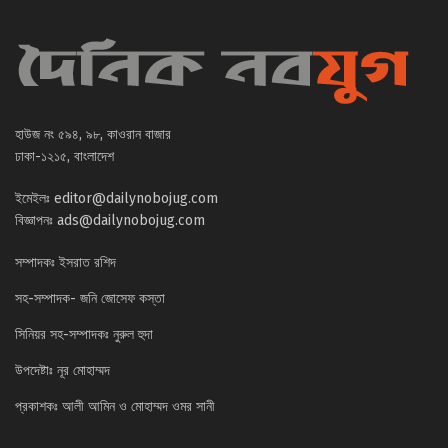
হাউজ নং ৫৯৪, ৯৮, কাওরান বাজার
ঢাকা-১২১৫, বাংলাদেশ
ইমেইলঃ
editor@dailynobojug.com
বিজ্ঞাপনঃ
ads@dailynobojug.com
সম্পাদকঃ ইসরাত রশিদ
সহ-সম্পাদক- জনি জোসেফ কস্তা
সিনিয়র সহ-সম্পাদকঃ নুরুল হুদা
উপদেষ্টাঃ নূর মোহাম্মদ
প্রকাশকঃ আলী আমিন ও মোহাম্মদ ওমর সানী