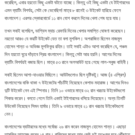
করেছিল, এবার হয়তো কিছু একটা ঘটতে যাচ্ছে। কিন্তু ওই কিছু একটা যে টাইগারদের
এমন ব্যাটিং বিপর্যয়, সেটা কে ভেবেছিল! মাত্র ৮ রানেই ৩ উইকেট হারিয়ে ফেলে
বাংলাদেশ। এরপর স্কোরবোর্ডে ১১ রান যোগ করলে দিনের খেলা শেষ হয়ে যায়।
তখন সবাই বলেছিল, ভাগ্যিস ম্যাচ রেফারি দিনের খেলার সমাপ্তি ঘোষণা করেছেন।
নয়তো আরও যে কয়টি উইকেট যেত তা বলা মুশকিল। অপরাজিত ছিলেন নাজমুল
হোসেন শান্ত ও অভিজ্ঞ মুশফিকুর রহিম। তাই সবাই এটাও আশা করেছিল যে, পঞ্চম
দিন হয়তো ঘুরে দাঁড়াবে প্রিয় বাংলাদেশ। কিন্তু সেটা আর হয়নি। আগের দিনের
ব্যাটিং বিপর্যয়ই বজায় ছিল। মাত্র ৫৩ রানে অলআউট হয়ে গেছে লাল-সবুজ বাহিনী।
সবাই ছিলেন আশা-যাওয়ার মিছিলে। আউটগুলোও ছিল দৃষ্টিকটু। আজ (৪ এপ্রিল)
বাংলাদেশের বাকি থাকা ৭ উইকেটের পাঁচটিই নিয়েছেন কেশাভ মহারাজ। আগের দিনও
দুটি উইকেট নেন এই স্পিনার। তিনি ১০ ওভারে মাত্র ৩২ রান খরচায় উইকেটগুলো
শিকার করেন। বলতে গেলে তিনি একাই টাইগারদের ধসিয়ে দিয়েছেন। অন্য তিনটি
উউকেট নিয়েছেন সিমন হার্মার। তিনি ৯ ওভারে মাত্র ২১ রান খরচায় উইকেটগুলো
নেন।
বাংলাদেশের ব্যাটারদের মধ্যে সর্বোচ্চ ২৬ রান করেন নাজমুল হোসেন শান্ত। এছাড়া
তাসকিন আহমেদ করেন ১৪ রান। বাকিদের মধ্যে আর কেউ দুই অঙ্কের ঘরে পৌঁছাতে