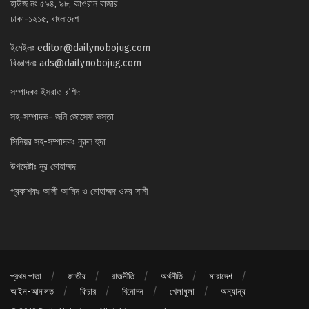
হাউজ নং ৫৯৪, ৯৮, কাওরান বাজার
ঢাকা-১২১৫, বাংলাদেশ
ইমেইলঃ
editor@dailynobojug.com
বিজ্ঞাপনঃ
ads@dailynobojug.com
সম্পাদকঃ ইসরাত রশিদ
সহ-সম্পাদক- জনি জোসেফ কস্তা
সিনিয়র সহ-সম্পাদকঃ নুরুল হুদা
উপদেষ্টাঃ নূর মোহাম্মদ
প্রকাশকঃ আলী আমিন ও মোহাম্মদ ওমর সানী
প্রথম পাতা
জাতীয়
রাজনীতি
অর্থনীতি
সারাদেশ
আইন-আদালত
ফিচার
বিনোদন
খেলাধুলা
অন্যান্য