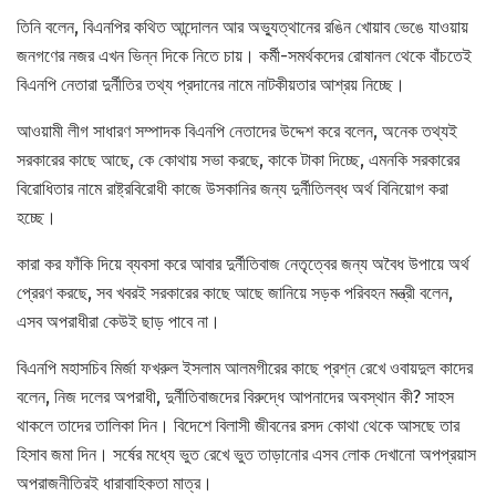
তিনি বলেন, বিএনপির কথিত আন্দোলন আর অভ্যুত্থানের রঙিন খোয়াব ভেঙে যাওয়ায়
জনগণের নজর এখন ভিন্ন দিকে নিতে চায়। কর্মী-সমর্থকদের রোষানল থেকে বাঁচতেই
বিএনপি নেতারা দুর্নীতির তথ্য প্রদানের নামে নাটকীয়তার আশ্রয় নিচ্ছে।
আওয়ামী লীগ সাধারণ সম্পাদক বিএনপি নেতাদের উদ্দেশ করে বলেন, অনেক তথ্যই
সরকারের কাছে আছে, কে কোথায় সভা করছে, কাকে টাকা দিচ্ছে, এমনকি সরকারের
বিরোধিতার নামে রাষ্ট্রবিরোধী কাজে উসকানির জন্য দুর্নীতিলব্ধ অর্থ বিনিয়োগ করা
হচ্ছে।
কারা কর ফাঁকি দিয়ে ব্যবসা করে আবার দুর্নীতিবাজ নেতৃত্বের জন্য অবৈধ উপায়ে অর্থ
প্রেরণ করছে, সব খবরই সরকারের কাছে আছে জানিয়ে সড়ক পরিবহন মন্ত্রী বলেন,
এসব অপরাধীরা কেউই ছাড় পাবে না।
বিএনপি মহাসচিব মির্জা ফখরুল ইসলাম আলমগীরের কাছে প্রশ্ন রেখে ওবায়দুল কাদের
বলেন, নিজ দলের অপরাধী, দুর্নীতিবাজদের বিরুদ্ধে আপনাদের অবস্থান কী? সাহস
থাকলে তাদের তালিকা দিন। বিদেশে বিলাসী জীবনের রসদ কোথা থেকে আসছে তার
হিসাব জমা দিন। সর্ষের মধ্যে ভুত রেখে ভুত তাড়ানোর এসব লোক দেখানো অপপ্রয়াস
অপরাজনীতিরই ধারাবাহিকতা মাত্র।