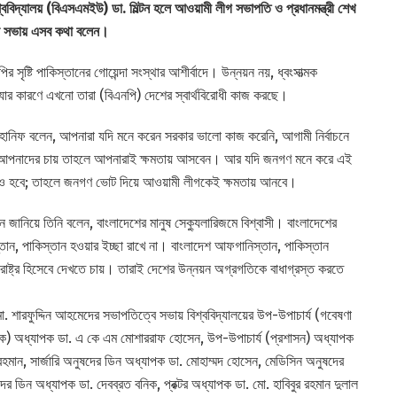
শ্ববিদ্যালয় (বিএসএমইউ) ডা. মিল্টন হলে আওয়ামী লীগ সভাপতি ও প্রধানমন্ত্রী শেখ
না সভায় এসব কথা বলেন।
ষ্টি পাকিস্তানের গোয়েন্দা সংস্থার আশীর্বাদে। উন্নয়ন নয়, ধ্বংসাত্মক
যার কারণে এখনো তারা (বিএনপি) দেশের স্বার্থবিরোধী কাজ করছে।
হানিফ বলেন, আপনারা যদি মনে করেন সরকার ভালো কাজ করেনি, আগামী নির্বাচনে
দি আপনাদের চায় তাহলে আপনারাই ক্ষমতায় আসবেন। আর যদি জনগণ মনে করে এই
 আরও হবে; তাহলে জনগণ ভোট দিয়ে আওয়ামী লীগকেই ক্ষমতায় আনবে।
ন জানিয়ে তিনি বলেন, বাংলাদেশের মানুষ সেক্যুলারিজমে বিশ্বাসী। বাংলাদেশের
তান, পাকিস্তান হওয়ার ইচ্ছা রাখে না। বাংলাদেশ আফগানিস্তান, পাকিস্তান
 রাষ্ট্র হিসেবে দেখতে চায়। তারাই দেশের উন্নয়ন অগ্রগতিকে বাধাগ্রস্ত করতে
. মো. শারফুদ্দিন আহমেদের সভাপতিত্বে সভায় বিশ্ববিদ্যালয়ের উপ-উপাচার্য (গবেষণা
িক) অধ্যাপক ডা. এ কে এম মোশাররাফ হোসেন, উপ-উপাচার্য (প্রশাসন) অধ্যাপক
হমান, সার্জারি অনুষদের ডিন অধ্যাপক ডা. মোহাম্মদ হোসেন, মেডিসিন অনুষদের
র ডিন অধ্যাপক ডা. দেবব্রত বনিক, প্রক্টর অধ্যাপক ডা. মো. হাবিবুর রহমান দুলাল