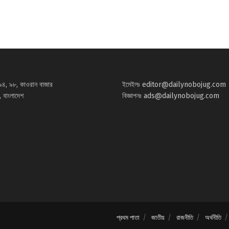
৯৪, ৯৮, কাওরান বাজার
ইমেইলঃ
editor@dailynobojug.com
 বাংলাদেশ
বিজ্ঞাপনঃ
ads@dailynobojug.com
প্রথম পাতা
জাতীয়
রাজনীতি
অর্থনীতি