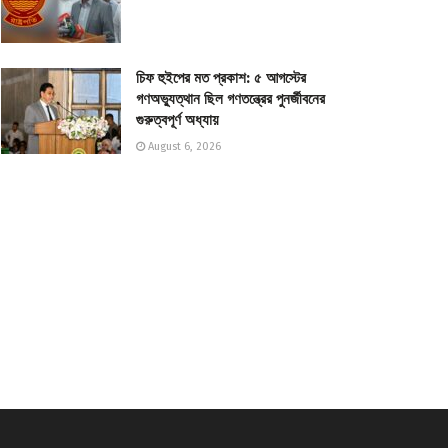
চিফ হুইপের মত প্রকাশ: ৫ আগস্টের
গণঅভ্যুত্থান ছিল গণতন্ত্রের পুনর্জীবনের
গুরুত্বপূর্ণ অধ্যায়
August 6, 2026