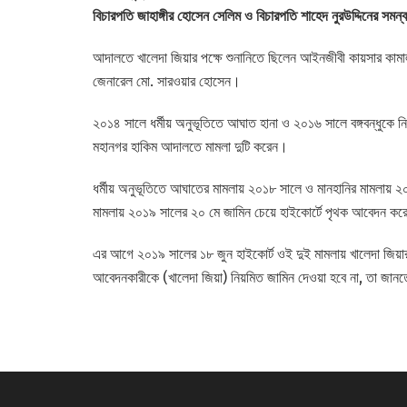
বিচারপতি জাহাঙ্গীর হোসেন সেলিম ও বিচারপতি শাহেদ নুরউদ্দিনের সমন্
আদালতে খালেদা জিয়ার পক্ষে শুনানিতে ছিলেন আইনজীবী কায়সার কামাল এ
জেনারেল মো. সারওয়ার হোসেন।
২০১৪ সালে ধর্মীয় অনুভূতিতে আঘাত হানা ও ২০১৬ সালে বঙ্গবন্ধুকে ন
মহানগর হাকিম আদালতে মামলা দুটি করেন।
ধর্মীয় অনুভূতিতে আঘাতের মামলায় ২০১৮ সালে ও মানহানির মামলায় ২০১
মামলায় ২০১৯ সালের ২০ মে জামিন চেয়ে হাইকোর্টে পৃথক আবেদন 
এর আগে ২০১৯ সালের ১৮ জুন হাইকোর্ট ওই দুই মামলায় খালেদা জিয়ার জ
আবেদনকারীকে (খালেদা জিয়া) নিয়মিত জামিন দেওয়া হবে না, তা জা