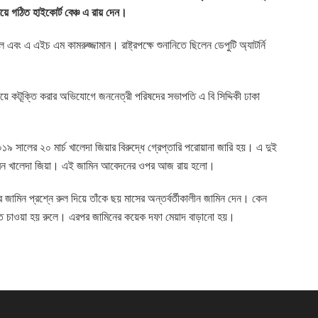
বয়ে গঠিত হাইকোর্ট বেঞ্চ এ রায় দেন।
বং এ এইচ এম কামরুজ্জামান। রাষ্ট্রপক্ষে শুনানিতে ছিলেন ডেপুটি অ্যাটর্নি
িয়ে কটূক্তি করার অভিযোগে জননেত্রী পরিষদের সভাপতি এ বি সিদ্দিকী ঢাকা
৯ সালের ২০ মার্চ খালেদা জিয়ার বিরুদ্ধে গ্রেপ্তারি পরোয়ানা জারি হয়। এ দুই
করেন খালেদা জিয়া। এই জামিন আবেদনের ওপর আজ রায় হলো।
ামিন প্রশ্নে রুল দিয়ে তাঁকে ছয় মাসের অন্তর্বর্তীকালীন জামিন দেন। কেন
নতে চাওয়া হয় রুলে। এরপর জামিনের কয়েক দফা মেয়াদ বাড়ানো হয়।