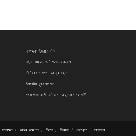
সম্পাদকঃ ইসরাত রশিদ
সহ-সম্পাদক- জনি জোসেফ কস্তা
সিনিয়র সহ-সম্পাদকঃ নুরুল হুদা
উপদেষ্টাঃ নূর মোহাম্মদ
প্রকাশকঃ আলী আমিন ও মোহাম্মদ ওমর সানী
সারাদেশ
আইন-আদালত
ফিচার
বিনোদন
খেলাধুলা
অন্যান্য