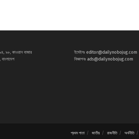
৯৪, ৯৮, কাওরান বাজার
ইমেইলঃ
editor@dailynobojug.com
 বাংলাদেশ
বিজ্ঞাপনঃ
ads@dailynobojug.com
প্রথম পাতা
জাতীয়
রাজনীতি
অর্থনীতি