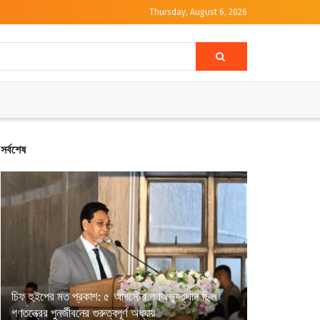
Thursday, August 6, 2026
সর্বশেষ
চিফ হুইপের মত প্রকাশ: ৫ আগস্টের গণঅভ্যুত্থান ছিল
গণতন্ত্রের পুনর্জীবনের গুরুত্বপূর্ণ অধ্যায়