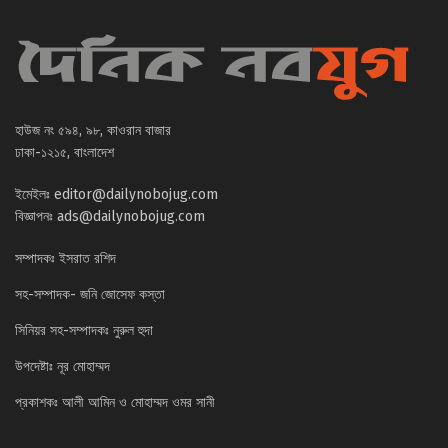
হাউজ নং ৫৯৪, ৯৮, কাওরান বাজার
ঢাকা-১২১৫, বাংলাদেশ
ইমেইলঃ
editor@dailynobojug.com
বিজ্ঞাপনঃ
ads@dailynobojug.com
সম্পাদকঃ ইসরাত রশিদ
সহ-সম্পাদক- জনি জোসেফ কস্তা
সিনিয়র সহ-সম্পাদকঃ নুরুল হুদা
উপদেষ্টাঃ নূর মোহাম্মদ
প্রকাশকঃ আলী আমিন ও মোহাম্মদ ওমর সানী