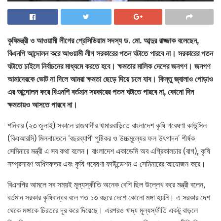
কৃষিমন্ত্রী ও আওয়ামী লীগের প্রেসিডিয়াম সদস্য ড. মো. আব্দুর রাজ্জাক বলেছেন,
বিএনপি আন্দোলন করে আওয়ামী লীগ সরকারের পতন ঘটাতে পারবে না। সরকারের পতন
ঘটাতে চাইলে নির্বাচনের মাধ্যমে করতে হবে। ক্ষমতার মালিক দেশের জনগণ। জনগণ
আমাদেরকে ভোট না দিলে আমরা ক্ষমতা ছেড়ে দিয়ে চলে যাব। কিন্তু জ্বালাও পোড়াও
এর আন্দোলন করে বিএনপি বর্তমান সরকারের পতন ঘটাতে পারবে না, কোনো দিন
ক্ষমতায়ও আসতে পারবে না।
শনিবার (২৩ জুলাই) সকালে রাজধানীর খামারবাড়িতে বাংলাদেশ কৃষি গবেষণা কাউন্সিল
(বিএআরসি) মিলনায়তনে ‘বছরব্যাপী পুষ্টিকর ও উচ্চমূল্যের ফল উৎপাদন’ শীর্ষক
সেমিনারে মন্ত্রী এ সব কথা বলেন। বাংলাদেশ একাডেমি অব এগ্রিকালচার (বাগ), কৃষি
সম্প্রসারণ অধিদফতর এবং কৃষি গবেষণা ফাউন্ডেশন এ সেমিনারের আয়োজন করে।
বিএনপির আমলে সব সময়ই মূল্যস্ফীতি অনেক বেশি ছিল উল্লেখ করে মন্ত্রী বলেন,
বর্তমান সরকার কৃষিবান্ধব বলে গত ১৩ বছরে দেশে কোনো মঙ্গা হয়নি। এ সরকার দেশ
থেকে মঙ্গাকে চিরতরে দূর করে দিয়েছে। এরপরও খাদ্য মূল্যস্ফীতি একটু বাড়লে