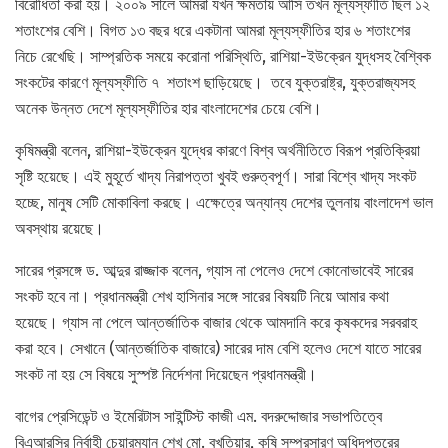
বিরোধিতা করা হয়। ২০০৯ সালে আমরা যখন ক্ষমতায় আসি তখন মূল্যস্ফীতি ছিল ১২
শতাংশের বেশি। বিগত ১৩ বছর ধরে একটানা আমরা মূল্যস্ফীতির হার ৬ শতাংশের
নিচে রেখেছি। সাম্প্রতিক সময়ে করোনা পরিস্থিতি, রাশিয়া-ইউক্রেন যুদ্ধসহ বৈশ্বিক
সংকটের কারণে মূল্যস্ফীতি ৭ শতাংশ ছাড়িয়েছে। তবে যুক্তরাষ্ট্র, যুক্তরাজ্যসহ
অনেক উন্নত দেশে মূল্যস্ফীতির হার বাংলাদেশের চেয়ে বেশি।
কৃষিমন্ত্রী বলেন, রাশিয়া-ইউক্রেন যুদ্ধের কারণে বিশ্ব অর্থনীতিতে বিরূপ প্রতিক্রিয়া
সৃষ্টি হয়েছে। এই মুহূর্তে খাদ্য নিরাপত্তা খুবই গুরুত্বপূর্ণ। সারা বিশ্বে খাদ্য সংকট
হচ্ছে, মানুষ সেটি মোকাবিলা করছে। এক্ষেত্রে অন্যান্য দেশের তুলনায় বাংলাদেশ ভাল
অবস্থায় রয়েছে।
সারের প্রসঙ্গে ড. আব্দুর রাজ্জাক বলেন, গ্যাস না পেলেও দেশে কোনোভাবেই সারের
সংকট হবে না। প্রধানমন্ত্রী শেখ হাসিনার সঙ্গে সারের বিষয়টি নিয়ে আমার কথা
হয়েছে। গ্যাস না পেলে আন্তর্জাতিক বাজার থেকে আমদানি করে কৃষকদের সরবরাহ
করা হবে। সেখানে (আন্তর্জাতিক বাজারে) সারের দাম বেশি হলেও দেশে যাতে সারের
সংকট না হয় সে বিষয়ে সুস্পষ্ট নির্দেশনা দিয়েছেন প্রধানমন্ত্রী।
বাগের প্রেসিডেন্ট ও ইমেরিটাস সাইন্টিস্ট কাজী এম. বদরুদ্দোজার সভাপতিত্বে
বিএআরসির নির্বাহী চেয়ারম্যান শেখ মো. বখতিয়ার, কৃষি সম্প্রসারণ অধিদপ্তরের