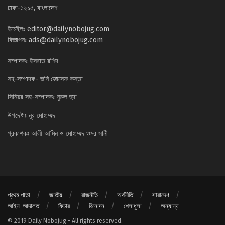
ঢাকা-১২১৫, বাংলাদেশ
ইমেইলঃ
editor@dailynobojug.com
বিজ্ঞাপনঃ
ads@dailynobojug.com
সম্পাদকঃ ইসরাত রশিদ
সহ-সম্পাদক- জনি জোসেফ কস্তা
সিনিয়র সহ-সম্পাদকঃ নুরুল হুদা
উপদেষ্টাঃ নূর মোহাম্মদ
প্রকাশকঃ আলী আমিন ও মোহাম্মদ ওমর সানী
প্রথম পাতা
জাতীয়
রাজনীতি
অর্থনীতি
সারাদেশ
আইন-আদালত
ফিচার
বিনোদন
খেলাধুলা
অন্যান্য
© 2019 Daily Nobojug - All rights reserved.