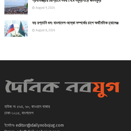
প্রধানমন্ত্রীর চট্টগ্রামে সফর শেষে সমুদ্রপাড়ে জনসমুদ্র
August 9, 2026
বড় রপ্তানি ধস: বাংলাদেশ-মস্কো সম্পর্কের চাপে অর্থনৈতিক চ্যালেঞ্জ
August 8, 2026
হাউজ নং ৫৯৪, ৯৮, কাওরান বাজার
ঢাকা-১২১৫, বাংলাদেশ
ইমেইলঃ
editor@dailynobojug.com