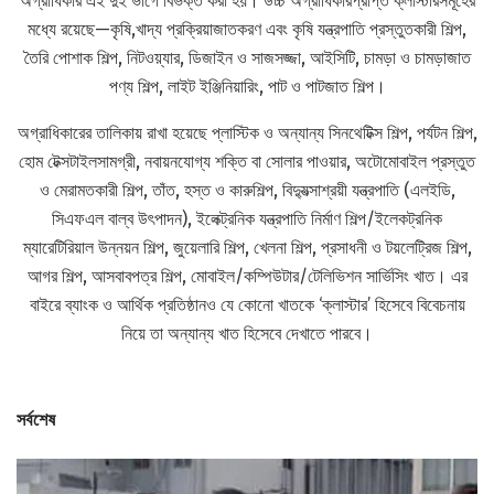
অগ্রাধিকার এই দুই ভাগে বিভক্ত করা হয়। উচ্চ অগ্রাধিকারপ্রাপ্ত ক্লাস্টারসমূহের
মধ্যে রয়েছে—কৃষি,খাদ্য প্রক্রিয়াজাতকরণ এবং কৃষি যন্ত্রপাতি প্রস্তুতকারী শিল্প,
তৈরি পোশাক শিল্প, নিটওয়্যার, ডিজাইন ও সাজসজ্জা, আইসিটি, চামড়া ও চামড়াজাত
পণ্য শিল্প, লাইট ইঞ্জিনিয়ারিং, পাট ও পাটজাত শিল্প।
অগ্রাধিকারের তালিকায় রাখা হয়েছে প্লাস্টিক ও অন্যান্য সিনথেটিক্স শিল্প, পর্যটন শিল্প,
হোম টেক্সটাইলসামগ্রী, নবায়নযোগ্য শক্তি বা সোলার পাওয়ার, অটোমোবাইল প্রস্তুত
ও মেরামতকারী শিল্প, তাঁত, হস্ত ও কারুশিল্প, বিদ্যুত্সাশ্রয়ী যন্ত্রপাতি (এলইডি,
সিএফএল বাল্ব উৎপাদন), ইলেক্ট্রনিক যন্ত্রপাতি নির্মাণ শিল্প/ইলেকট্রনিক
ম্যারেটিরিয়াল উন্নয়ন শিল্প, জুয়েলারি শিল্প, খেলনা শিল্প, প্রসাধনী ও টয়লেট্রিজ শিল্প,
আগর শিল্প, আসবাবপত্র শিল্প, মোবাইল/কম্পিউটার/টেলিভিশন সার্ভিসিং খাত। এর
বাইরে ব্যাংক ও আর্থিক প্রতিষ্ঠানও যে কোনো খাতকে ‘ক্লাস্টার’ হিসেবে বিবেচনায়
নিয়ে তা অন্যান্য খাত হিসেবে দেখাতে পারবে।
সর্বশেষ