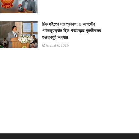
চিফ হুইপের মত প্রকাশ: ৫ আগস্টের
গণঅভ্যুত্থান ছিল গণতন্ত্রের পুনর্জীবনের
গুরুত্বপূর্ণ অধ্যায়
August 6, 2026