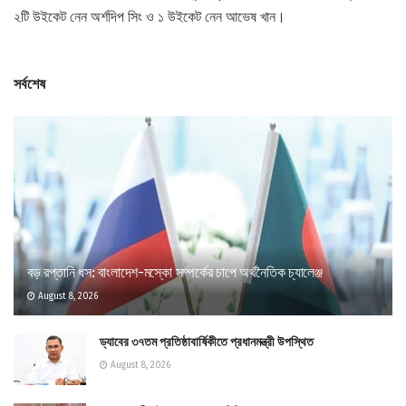
২টি উইকেট নেন অর্শদিপ সিং ও ১ উইকেট নেন আভেষ খান।
সর্বশেষ
বড় রপ্তানি ধস: বাংলাদেশ-মস্কো সম্পর্কের চাপে অর্থনৈতিক চ্যালেঞ্জ
August 8, 2026
ড্যাবের ৩৭তম প্রতিষ্ঠাবার্ষিকীতে প্রধানমন্ত্রী উপস্থিত
August 8, 2026