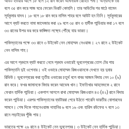
আউট হওয়ার আগে ১৮ বলে ১২ রান করেন অধিনায়ক রোহিত শর্মা। অন্যদিকে ৩৪
বলে ৩৫ রান করে সাজ ঘরে ফেরেন ভিরাট কোহলি। তার আউটের পর মাঠে নামেন
সূর্যকুমার যাদব। ১৮ বলে ১৮ রান করে নাসিম শাহর বলে আউট হন তিনি। সূর্যকুমারের
আগে ব্যাট করতে নামা জাদেজার করা ২৯ বলে ৩৫ রান ও হার্দীক পান্ডিয়ার করা ১৭ বলে
৩৩ রানের উপর ভর করে কাঙ্ক্ষিত লক্ষ্যে পৌঁছে যায় ভারত।
পাকিস্তানের পক্ষে ৩৩ রানে ৩ উইকেট নেন মোহাম্মদ নেওয়াজ। ২৭ রানে ২ উইকেট
নেন নাসিম শাহ।
এর আগে প্রথমে ব্যাট করতে নেমে প্রথম ওভারেই ভুবনেশ্বরের তোপ টের পায়
পাকিস্তানি দুই ওপেনার। ওই ওভারে মোহাম্মদ রিজওয়ানকে দেখতে হয় দুবার
রিভিউ। ভুবনেশ্বরের করা তৃতীয় ওভারের চতুর্থ বলে বাবর আজম বিদায় নেন ১০ (৯)
রান করে। ফখর জামানকে বিদায় করেন আভেষ খান। ইফতিখার আহমেদকে ২ রানে
ফেরান হার্দিক পান্ডিয়া। একপাশ আগলে রাখা মোহাম্মদ রিজওয়ান ৪৩ (৪২) রানে বিদায়
করেন পান্ডিয়া। এরপর পাকিস্তানের ব্যাটাররা পেরে উঠতে পারেনি ভারতীয় বোলারদের
সামনে। শেষ দিকে শাহনেওয়াজ দাহানির ৬ বলে ১৬ এবং হারিস রউফের ৭ বলে ১৩
রানে লড়াইয়ের পুঁজি পায়।
ভারতের পক্ষে ২৬ রানে ৪ উইকেট নেন ভুবনেশ্বর। ৩ উইকেট নেন হার্দিক পান্ডিয়া।