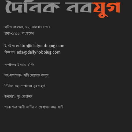
হাউজ নং ৫৯৪, ৯৮, কাওরান বাজার
ঢাকা-১২১৫, বাংলাদেশ
ইমেইলঃ
editor@dailynobojug.com
বিজ্ঞাপনঃ
ads@dailynobojug.com
সম্পাদকঃ ইসরাত রশিদ
সহ-সম্পাদক- জনি জোসেফ কস্তা
সিনিয়র সহ-সম্পাদকঃ নুরুল হুদা
উপদেষ্টাঃ নূর মোহাম্মদ
প্রকাশকঃ আলী আমিন ও মোহাম্মদ ওমর সানী