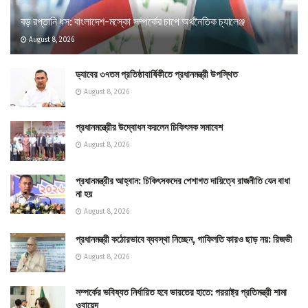
বড় রপ্তানি ধস: বাংলাদেশ-মস্কো সম্পর্কের চাপে অর্থনৈতিক চ্যালেঞ্জ
August 8, 2026
ড্যাবের ৩৭তম প্রতিষ্ঠাবার্ষিকীতে প্রধানমন্ত্রী উপস্থিত
August 8, 2026
প্রধানমন্ত্রীের উদ্বোধন করলেন চিকিৎসক সমাবেশ
August 8, 2026
প্রধানমন্ত্রীর আহ্বান: চিকিৎসকদের পেশাগত দায়িত্বে রাজনীতি যেন বাধা
না হয়
August 8, 2026
প্রধানমন্ত্রী কঠোরভাবে ব্যবস্থা নিচ্ছেন, গাফিলতি কারও ছাড় নয়: রিজভী
August 8, 2026
সম্পর্কের ভবিষ্যত নির্ধারিত হবে ভারতের হাতে: পররাষ্ট্র প্রতিমন্ত্রী শামা
ওবায়েদ