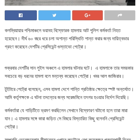
কলম্বিয়ায়ার পশ্চিমাঞ্চলে ভয়াবহ বিস্ফোরক হামলায় আট পুলিশ কর্মকর্তা নিহত
হয়েছেন। দীর্ঘ ৬০ বছর ধরে চলা অশান্ত পরিস্থিতি শান্ত করার জন্য দায়িত্বভার
গ্রহণ করেছেন দেশটির প্রেসিডেন্ট গুস্তাভো পেট্রো।
শুক্রবার দেশটির সান লুইস অঞ্চলে এ হামলার ঘটনার ঘটে। এ হামলাকে তার সময়কার
সবচেয়ে বড় ধরনের হামলা বলে মন্তব্য করেছেন পেট্রো। খবর আল জাজিরার।
টুইটারে পেট্রো বলেছেন, এসব হামলা দেশে শান্তি প্রতিষ্ঠার ক্ষেত্রে স্পষ্ট অন্তর্ঘাত।
আমি কর্তৃপক্ষকে এ ঘটনা তদন্তের জন্য সরেজমিনে তৎপর হওয়ার নির্দেশ দিয়েছি।
কর্মকর্তারা যে গাড়িটিতে ভ্রমণ করছিলেন সেখানে বিস্ফোরণ ঘটানো হলে তারা মারা
যান। এ হামলার সঙ্গে কারা জড়িত সে বিষয়ে বিস্তারিত কিছু বলেননি প্রেসিডেন্ট
পেট্রো।
সম্প্রতি ভেনেজুয়েলায় সীমান্তের ওপারে লড়াইয়ে বেশ কয়েকজন প্রভাবশালী ভিন্ন