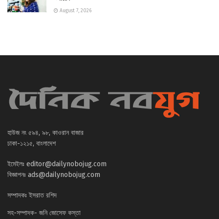
August 7, 2026
হাউজ নং ৫৯৪, ৯৮, কাওরান বাজার
ঢাকা-১২১৫, বাংলাদেশ
ইমেইলঃ
editor@dailynobojug.com
বিজ্ঞাপনঃ
ads@dailynobojug.com
সম্পাদকঃ ইসরাত রশিদ
সহ-সম্পাদক- জনি জোসেফ কস্তা