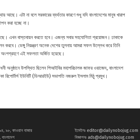
় আছে। এটা না বলে সরকারের ব্যর্থতার কারণে শুধু যদি বাংলাদেশের মানুষ খারাপ
াপন করা হচ্ছে না।
়েছে। এখন বাস্তবায়ন করতে হবে। এজন্য সবার সহযোগিতা প্রয়োজন। ঢাকাকে
 পালন করবে। ডেঙ্গু নিয়ন্ত্রণ অনেক দেশের তুলনায় আমরা সফল উল্লেখ করে তিনি
ুষের অংশগ্রহণে এই সফলতা অর্জিত হয়েছে।
বোধনী অনুষ্ঠানে উপস্থিত ছিলেন পিআইবির মহাপরিচালক জাফর ওয়াজেদ, বাংলাদেশ
 রিপোর্টার্স ইউনিটি (ডিআরইউ) সভাপতি নজরুল ইসলাম মিঠু প্রমুখ।
৯৪, ৯৮, কাওরান বাজার
ইমেইলঃ
editor@dailynobojug.com
 বাংলাদেশ
বিজ্ঞাপনঃ
ads@dailynobojug.com