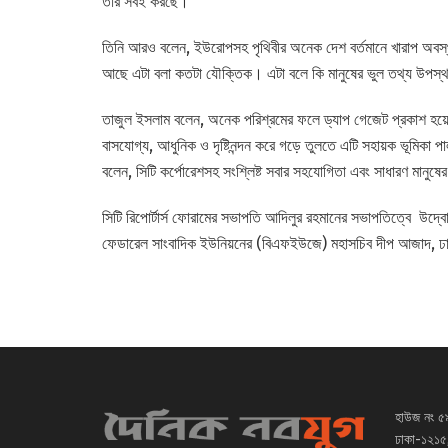
তার সবই করছে।
তিনি আরও বলেন, ইউরোপসহ পৃথিবীর অনেক দেশ বর্তমানে খারাপ অবস্থায
আছে এটা বলা কতটা যৌক্তিক। এটা বলে কি মানুষের ভুল তথ্য উপস্থ
তাজুল ইসলাম বলেন, অনেক পরিশ্রমের ফলে ড্যাপ গেজেট প্রকাশ হয
বাসযোগ্য, আধুনিক ও দৃষ্টিনন্দন করে গড়ে তুলতে এটি সহায়ক ভূমিকা
বলেন, সিটি কর্পোরেশসহ সংশ্লিষ্ট সবার সহযোগিতা এবং সাধারণ মান
সিটি রিপোর্টার্স ফোরামের সভাপতি আদিলুর রহমানের সভাপতিত্বে উদ্
ফেডারেল সাংবাদিক ইউনিয়নের (বিএফইউজে) মহাসচিব দীপ আজাদ, ঢাকা
হাউজ নং ৫
ঢাকা-১২১৫,