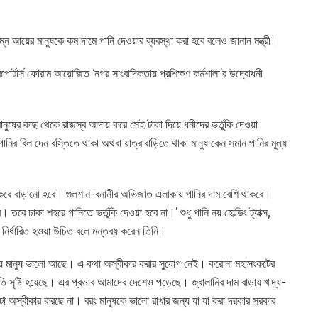
ন আয়ের মানুষকে কম দামে পানি দেওয়ার ব্যবস্থা করা হবে বলেও জানান মন্ত্রী।
োর্টার্স ফোরাম আয়োজিত ‘নগর সাংবাদিকতায় প্রশিক্ষণ কর্মশালা’র উদ্বোধনী
মানুষের কাছ থেকে রাজস্ব আদায় করে সেই টাকা দিয়ে ধনীদের ভর্তুকি দেওয়া
নির বিল দেন বস্তিতে থাকা অথবা যাত্রাবাড়িতে থাকা মানুষ কেন সমান পানির মূল্য
 করে বাড়ানো হবে। গুলশান-বনানীর অভিজাত এলাকায় পানির দাম বেশি থাকবে।
ে ঢাকা শহরে পানিতে ভর্তুকি দেওয়া হবে না।’ শুধু পানি নয় হোল্ডিং ট্যাক্স,
ক নির্ধারিত হওয়া উচিত বলে মন্তব্য করেন তিনি।
র তুলনায় মানুষ ভালো আছে। এ কথা অস্বীকার করার সুযোগ নেই। করোনা মহাসংকটের
ি সৃষ্টি হয়েছে। এর প্রভাব আমাদের দেশেও পড়েছে। জ্বালানির দাম বাড়ায় খাদ্য-
এটা অস্বীকার করছে না। বরং মানুষকে ভালো রাখার জন্য যা যা করা দরকার সরকার