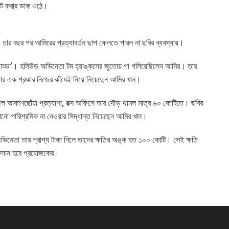
কট করার ডাক ওঠে।
শক। চার বছর পর আমিরের প্রত্যাবর্তন ছাপ ফেলতে পারল না ছবির ব্যবস্যায়।
সিং চাড্ডা’। হলিউড অভিনেতা টম হ্যাঙ্কসের জুতোয় পা গলিয়েছিলেন আমির। তার
ার এক প্রকার নিজের কাঁধেই নিয়ে নিয়েছেন আমির খান।
িল আকাশছোঁয়া প্রত্যাশা, বক্স অফিসে তার দৌড় থামল মাত্র ৬০ কোটিতে। ছবির
 পারিশ্রমিক না নেওয়ার সিদ্ধান্ত নিয়েছেন আমির খান।
িনেতা তার প্রাপ্য টাকা নিলে তাদের ক্ষতির অঙ্ক হত ১০০ কোটি। সেই ক্ষতি
োকসান হবে প্রযোজকের।