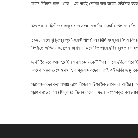
আসে বিভিন্ন মহল থেকে। এর পরেই দেশের নানা রাজ্যে ছবিটিকে বয়
এত প্রচার, শিল্পীদের অনুরোধ সত্ত্বেও ‘লাল সিং চাড্ডা’ দেখল না দর্
১৯৯৪ সালে মুক্তিপ্রাপ্ত ‘ফরেস্ট গাম্প’-এর হিন্দি সংস্করণ ‘লাল 
বিপরীতে অভিনয় করেছেন কারিনা। অঘোষিত ভাবে ছবির ব্যর্থতার দায়ভ
ছবিটি তৈরিতে খরচ হয়েছিল প্রায় ১৮০ কোটি টাকা। যে ছবিকে ঘিরে ছ
আয়ের অঙ্ক দেখে মাথায় হাত প্রযোজকদের। তাই এই ছবির জন্য কোনো
প্রযোজকদের কথা মাথায় রেখে নিজের পারিশ্রমিক নেবেন না আমির। অভ
পূরণ করতেই এমন সিদ্ধান্ত নিলেন নায়ক। ফলে অপেক্ষাকৃত কম ল