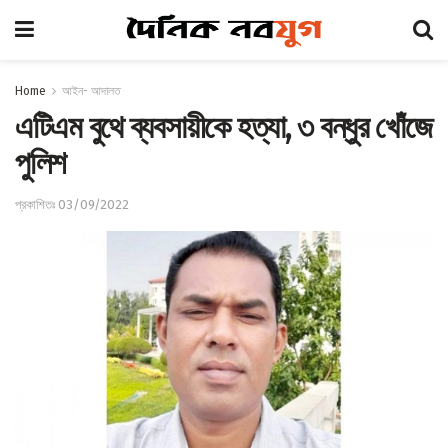
Home
আইন- আদালত
এটিএম বুথে ব্যবসায়ীকে হত্যা, ৩ বন্ধুর খোঁজে
পুলিশ
প্রকাশিতঃ 03/09/2022