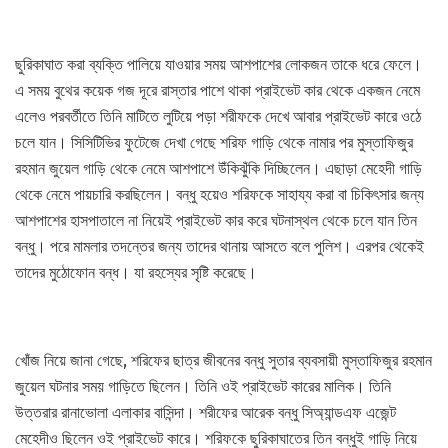
ছুরিকাঘাত করা ব্যক্তি পালিয়ে যাওয়ার সময় আশপাশের লোকজন তাকে ধরে ফেলে।
এ সময় বুথের কয়েক গজ দূরে রাস্তার পাশে থাকা প্রাইভেট কার থেকে একজন নেমে
এলেও পরবর্তীতে তিনি মাটিতে লুটিয়ে পড়া শরীফকে দেখে আবার প্রাইভেট কারে ওঠে
চলে যান। সিসিটিভির ফুটেজে দেখা গেছে শরিফ গাড়ি থেকে নামার পর মুস্তাফিজুর
রহমান জুয়েল গাড়ি থেকে নেমে আশপাশে উঁকিঝুঁকি দিচ্ছিলেন। এছাড়া মেহেদী গাড়ি
থেকে নেমে পায়চারি করছিলেন। বন্ধু হয়েও শরিফকে সাহায্য করা বা চিকিৎসার জন্য
আশপাশের হাসপাতালে না নিয়েই প্রাইভেট কার করে ঘটনাস্থল থেকে চলে যান তিন
বন্ধু। পরে মামলার তদন্তের জন্য তাদের থানায় আসতে বলে পুলিশ। এরপর থেকেই
তাদের মুঠোফোন বন্ধ। যা রহস্যের সৃষ্টি করেছে।
খোঁজ নিয়ে জানা গেছে, শরিফের ছাত্র জীবনের বন্ধু সুতার ব্যবসায়ী মুস্তাফিজুর রহমান
জুয়েল ঘটনার সময় গাড়িতে ছিলেন। তিনি ওই প্রাইভেট কারের মালিক। তিনি
উত্তরার রানাভোলা এলাকার বাসিন্দা। শরীফের আরেক বন্ধু সিঅ্যান্ডএফ এজেন্ট
মেহেদীও ছিলেন ওই প্রাইভেট কারে। শরিফকে ছুরিকাঘাতের তিন বন্ধুই গাড়ি নিয়ে