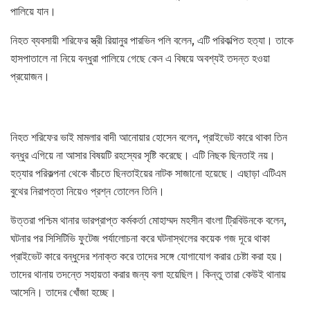
পালিয়ে যান।
নিহত ব্যবসায়ী শরিফের স্ত্রী রিয়ানুর পারভিন পলি বলেন, এটি পরিকল্পিত হত্যা। তাকে
হাসপাতালে না নিয়ে বন্ধুরা পালিয়ে গেছে কেন এ বিষয়ে অবশ্যই তদন্ত হওয়া
প্রয়োজন।
নিহত শরিফের ভাই মামলার বাদী আনোয়ার হোসেন বলেন, প্রাইভেট কারে থাকা তিন
বন্ধুর এগিয়ে না আসার বিষয়টি রহস্যের সৃষ্টি করেছে। এটি নিছক ছিনতাই নয়।
হত্যার পরিকল্পনা থেকে বাঁচতে ছিনতাইয়ের নাটক সাজানো হয়েছে। এছাড়া এটিএম
বুথের নিরাপত্তা নিয়েও প্রশ্ন তোলেন তিনি।
উত্তরা পশ্চিম থানার ভারপ্রাপ্ত কর্মকর্তা মোহাম্মদ মহসীন বাংলা ট্রিবিউনকে বলেন,
ঘটনার পর সিসিটিভি ফুটেজ পর্যালোচনা করে ঘটনাস্থলের কয়েক গজ দূরে থাকা
প্রাইভেট কারে বন্ধুদের শনাক্ত করে তাদের সঙ্গে যোগাযোগ করার চেষ্টা করা হয়।
তাদের থানায় তদন্তে সহায়তা করার জন্য বলা হয়েছিল। কিন্তু তারা কেউই থানায়
আসেনি। তাদের খোঁজা হচ্ছে।