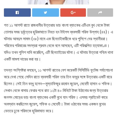
গত ১১ আগস্ট রাতে রাজধানীর উত্তরায় ডাচ বাংলা ব্যাংকের এটিএম বুথ থেকে টাকা
তোলার সময় দুর্বৃত্তের ছুরিকাঘাতে নিহত হন টাইলস ব্যবসায়ী শরিফ উল্লাহ (৪৪)। এ
ঘটনায় আবদুস সামাদ (৩৮) নামে এক ছিনতাইকারীকে ধরে পুলিশে দেয় স্থানীয়রা।
শরিফের পরিবারের সদস্যরা প্রথম থেকে বলে আসছেন, এটি পরিকল্পিত হত্যাকাণ্ড।
যদিও তখন পুলিশ দাবি করেছিল, এটি ছিনতাইয়ের ঘটনা। এ ঘটনায় উত্তরা পশ্চিম থানা
একটি মামলা দায়ের করা হয়।
তদন্ত সংশ্লিষ্টরা বলছেন, ১১ আগস্ট রাতের বেশ কয়েকটি সিসিটিভি ফুটেজ পর্যালোচনা
করে দেখা গেছে সেদিন রাতে ব্যবসায়ী শরিফ তার তিন বন্ধুর সঙ্গে উত্তরার একটি বারে
ছিলেন। সেই তিন বন্ধু হলেন—মুস্তাফিজুর রহমান জুয়েল, মেহেদী হাসান ও শফিক।
সেখান থেকে বাসায় ফেরার পথে রাত ১২টা ৪০ মিনিটে টাকা উঠানোর জন্য উত্তরার
জনপদ মোড়ের ডাচ বাংলা ব্যাংকের একটি বুথে যান শরিফ। এসময় প্রাইভেট কারে
অবস্থান করছিলেন জুয়েল, শফিক ও মেহেদী। টাকা ওঠানোর সময় একজন বুথের
ভেতরে ঢুকে শরিফকে ছুরিকাঘাত করে।