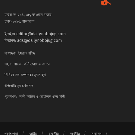
হাউজ নং ৫৯৪, ৯৮, কাওরান বাজার
ঢাকা-১২১৫, বাংলাদেশ
ইমেইলঃ
editor@dailynobojug.com
বিজ্ঞাপনঃ
ads@dailynobojug.com
সম্পাদকঃ ইসরাত রশিদ
সহ-সম্পাদক- জনি জোসেফ কস্তা
সিনিয়র সহ-সম্পাদকঃ নুরুল হুদা
উপদেষ্টাঃ নূর মোহাম্মদ
প্রকাশকঃ আলী আমিন ও মোহাম্মদ ওমর সানী
প্রথম পাতা
জাতীয়
রাজনীতি
অর্থনীতি
সারাদেশ