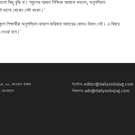
লো কিছু বুঝি না। স্কুলের প্রধান শিক্ষিকা আমাকে বললেন, অনুপস্থিত
েটা ভালো বোঝেন সেটা করেন।’
স্কুলে শিক্ষার্থীরা অনুপস্থিত থাকলে জরিমানা আদায়ের কোনও বিধান নেই। এ বিষয়ে
 নেওয়া হবে।’
৯৪, ৯৮, কাওরান বাজার
ইমেইলঃ
editor@dailynobojug.com
 বাংলাদেশ
বিজ্ঞাপনঃ
ads@dailynobojug.com