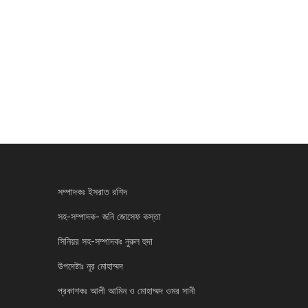
সম্পাদকঃ ইসরাত রশিদ
সহ-সম্পাদক- জনি জোসেফ কস্তা
সিনিয়র সহ-সম্পাদকঃ নুরুল হুদা
উপদেষ্টাঃ নূর মোহাম্মদ
প্রকাশকঃ আলী আমিন ও মোহাম্মদ ওমর সানী