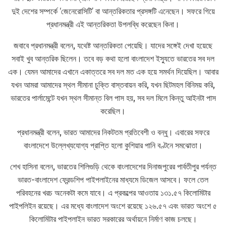
দুই দেশের সম্পর্কে ‘জেনেরোসিটি’ বা আন্তরিকতার প্রসঙ্গটি এনেছেন। সফরে গিয়ে
প্রধানমন্ত্রী এই আন্তরিকতা উপলব্ধি করেছেন কিনা।
জবাবে প্রধানমন্ত্রী বলেন, যথেষ্ট আন্তরিকতা পেয়েছি। যাদের সঙ্গেই দেখা হয়েছে
সবাই খুব আন্তরিক ছিলেন। তবে বড় কথা হলো বাংলাদেশ ইস্যুতে ভারতের সব দল
এক। যেমন আমাদের এখানে একাত্তরে সব দল মত এক হয়ে সমর্থন দিয়েছিল। আবার
যখন আমরা আমাদের স্থল সীমানা চুক্তি বাস্তবায়ন করি, যখন ছিটমহল বিনিময় করি,
ভারতের পার্লামেন্টে যখন স্থল সীমান্ত বিল পাস হয়, সব দল মিলে কিন্তু আইনটা পাস
করেছিল।
প্রধানমন্ত্রী বলেন, ভারত আমাদের নিকটতম প্রতিবেশী ও বন্ধু। এবারের সফরে
বাংলাদেশে উল্লেখ্যযোগ্য প্রাপ্তি হলো কুশিয়ার পানি বণ্টনে সমঝোতা।
শেখ হাসিনা বলেন, ভারতের শিলিগুড়ি থেকে বাংলাদেশের দিনাজপুরের পার্বতীপুর পর্যন্ত
ভারত-বাংলাদেশ ফ্রেন্ডশিপ পাইপলাইনের মাধ্যমে ডিজেল আসবে। ফলে তেল
পরিবহনের খরচ অনেকটা কমে যাবে। এ প্রকল্পের আওতায় ১৩১.৫৭ কিলোমিটার
পাইপলিইন রয়েছে। এর মধ্যে বাংলাদেশ অংশে রয়েছে ১২৬.৫৭ এবং ভারত অংশে ৫
কিলোমিটার পাইপলাইন ভারত সরকারের অর্থায়নে নির্মাণ কাজ চলছে।