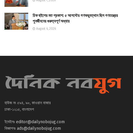
August 7, 2026
চিফ হুইপের মত প্রকাশ: ৫ আগস্টের গণঅভ্যুত্থান ছিল গণতন্ত্রের
পুনর্জীবনের গুরুত্বপূর্ণ অধ্যায়
August 6, 2026
হাউজ নং ৫৯৪, ৯৮, কাওরান বাজার
ঢাকা-১২১৫, বাংলাদেশ
ইমেইলঃ
editor@dailynobojug.com
বিজ্ঞাপনঃ
ads@dailynobojug.com