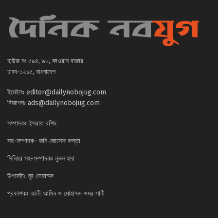
হাউজ নং ৫৯৪, ৯৮, কাওরান বাজার
ঢাকা-১২১৫, বাংলাদেশ
ইমেইলঃ
editor@dailynobojug.com
বিজ্ঞাপনঃ
ads@dailynobojug.com
সম্পাদকঃ ইসরাত রশিদ
সহ-সম্পাদক- জনি জোসেফ কস্তা
সিনিয়র সহ-সম্পাদকঃ নুরুল হুদা
উপদেষ্টাঃ নূর মোহাম্মদ
প্রকাশকঃ আলী আমিন ও মোহাম্মদ ওমর সানী