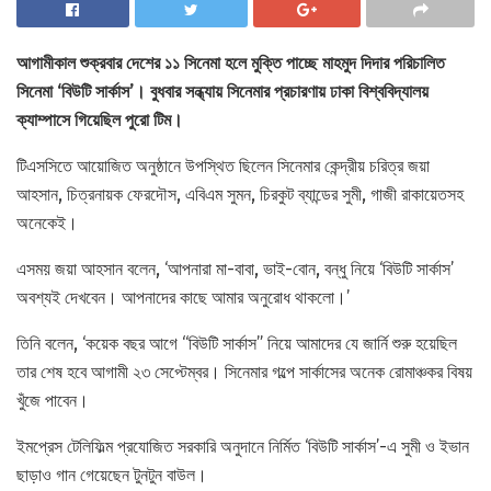
আগামীকাল শুক্রবার দেশের ১১ সিনেমা হলে মুক্তি পাচ্ছে মাহমুদ দিদার পরিচালিত
সিনেমা ‘বিউটি সার্কাস’। বুধবার সন্ধ্যায় সিনেমার প্রচারণায় ঢাকা বিশ্ববিদ্যালয়
ক্যাম্পাসে গিয়েছিল পুরো টিম।
টিএসসিতে আয়োজিত অনুষ্ঠানে উপস্থিত ছিলেন সিনেমার কেন্দ্রীয় চরিত্র জয়া
আহসান, চিত্রনায়ক ফেরদৌস, এবিএম সুমন, চিরকুট ব্যান্ডের সুমী, গাজী রাকায়েতসহ
অনেকেই।
এসময় জয়া আহসান বলেন, ‘আপনারা মা-বাবা, ভাই-বোন, বন্ধু নিয়ে ‘বিউটি সার্কাস’
অবশ্যই দেখবেন। আপনাদের কাছে আমার অনুরোধ থাকলো।’
তিনি বলেন, ‘কয়েক বছর আগে “বিউটি সার্কাস” নিয়ে আমাদের যে জার্নি শুরু হয়েছিল
তার শেষ হবে আগামী ২৩ সেপ্টেম্বর। সিনেমার গল্পে সার্কাসের অনেক রোমাঞ্চকর বিষয়
খুঁজে পাবেন।
ইমপ্রেস টেলিফিল্ম প্রযোজিত সরকারি অনুদানে নির্মিত ‘বিউটি সার্কাস’-এ সুমী ও ইভান
ছাড়াও গান গেয়েছেন টুনটুন বাউল।