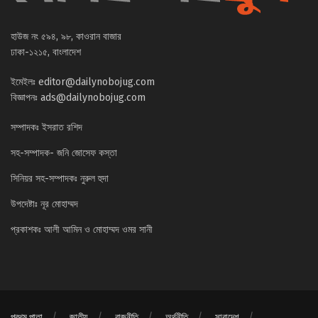
হাউজ নং ৫৯৪, ৯৮, কাওরান বাজার
ঢাকা-১২১৫, বাংলাদেশ
ইমেইলঃ
editor@dailynobojug.com
বিজ্ঞাপনঃ
ads@dailynobojug.com
সম্পাদকঃ ইসরাত রশিদ
সহ-সম্পাদক- জনি জোসেফ কস্তা
সিনিয়র সহ-সম্পাদকঃ নুরুল হুদা
উপদেষ্টাঃ নূর মোহাম্মদ
প্রকাশকঃ আলী আমিন ও মোহাম্মদ ওমর সানী
প্রথম পাতা
জাতীয়
রাজনীতি
অর্থনীতি
সারাদেশ