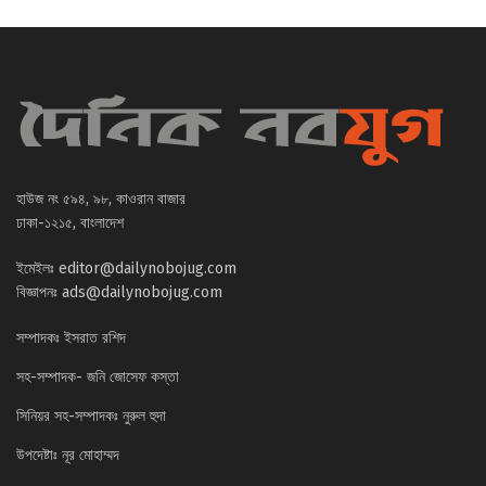
হাউজ নং ৫৯৪, ৯৮, কাওরান বাজার
ঢাকা-১২১৫, বাংলাদেশ
ইমেইলঃ
editor@dailynobojug.com
বিজ্ঞাপনঃ
ads@dailynobojug.com
সম্পাদকঃ ইসরাত রশিদ
সহ-সম্পাদক- জনি জোসেফ কস্তা
সিনিয়র সহ-সম্পাদকঃ নুরুল হুদা
উপদেষ্টাঃ নূর মোহাম্মদ