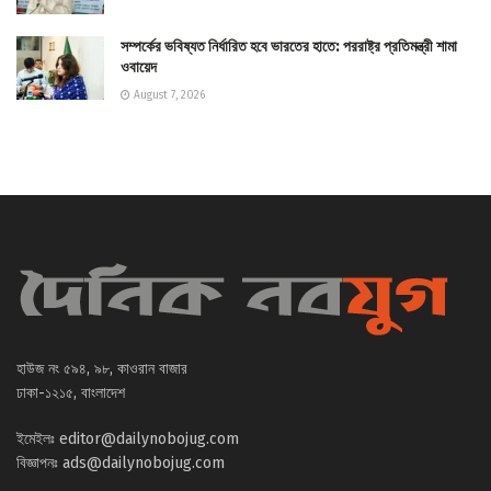
সম্পর্কের ভবিষ্যত নির্ধারিত হবে ভারতের হাতে: পররাষ্ট্র প্রতিমন্ত্রী শামা
ওবায়েদ
August 7, 2026
হাউজ নং ৫৯৪, ৯৮, কাওরান বাজার
ঢাকা-১২১৫, বাংলাদেশ
ইমেইলঃ
editor@dailynobojug.com
বিজ্ঞাপনঃ
ads@dailynobojug.com