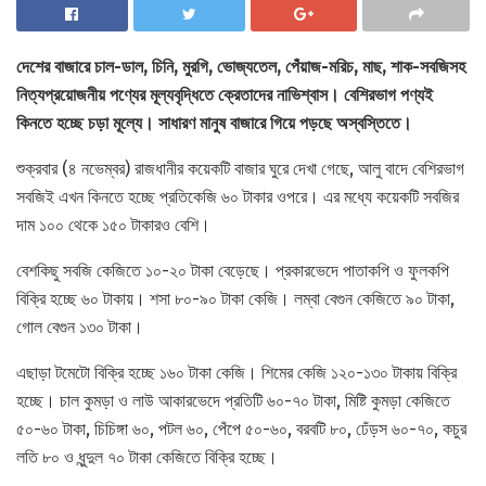
দেশের বাজারে চাল-ডাল, চিনি, মুরগি, ভোজ্যতেল, পেঁয়াজ-মরিচ, মাছ, শাক-সবজিসহ
নিত্যপ্রয়োজনীয় পণ্যের মূল্যবৃদ্ধিতে ক্রেতাদের নাভিশ্বাস। বেশিরভাগ পণ্যই
কিনতে হচ্ছে চড়া মূল্যে। সাধারণ মানুষ বাজারে গিয়ে পড়ছে অস্বস্তিতে।
শুক্রবার (৪ নভেম্বর) রাজধানীর কয়েকটি বাজার ঘুরে দেখা গেছে, আলু বাদে বেশিরভাগ
সবজিই এখন কিনতে হচ্ছে প্রতিকেজি ৬০ টাকার ওপরে। এর মধ্যে কয়েকটি সবজির
দাম ১০০ থেকে ১৫০ টাকারও বেশি।
বেশকিছু সবজি কেজিতে ১০-২০ টাকা বেড়েছে। প্রকারভেদে পাতাকপি ও ফুলকপি
বিক্রি হচ্ছে ৬০ টাকায়। শসা ৮০-৯০ টাকা কেজি। লম্বা বেগুন কেজিতে ৯০ টাকা,
গোল বেগুন ১৩০ টাকা।
এছাড়া টমেটো বিক্রি হচ্ছে ১৬০ টাকা কেজি। শিমের কেজি ১২০-১৩০ টাকায় বিক্রি
হচ্ছে। চাল কুমড়া ও লাউ আকারভেদে প্রতিটি ৬০-৭০ টাকা, মিষ্টি কুমড়া কেজিতে
৫০-৬০ টাকা, চিচিঙ্গা ৬০, পটল ৬০, পেঁপে ৫০-৬০, বরবটি ৮০, ঢেঁড়স ৬০-৭০, কচুর
লতি ৮০ ও ধুন্দুল ৭০ টাকা কেজিতে বিক্রি হচ্ছে।