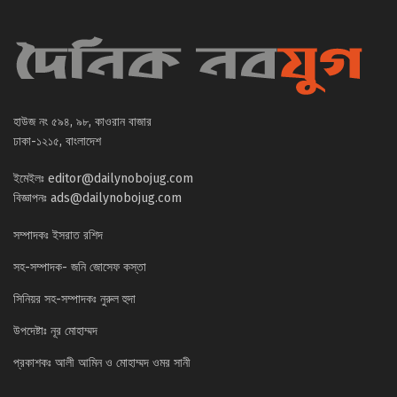
হাউজ নং ৫৯৪, ৯৮, কাওরান বাজার
ঢাকা-১২১৫, বাংলাদেশ
ইমেইলঃ
editor@dailynobojug.com
বিজ্ঞাপনঃ
ads@dailynobojug.com
সম্পাদকঃ ইসরাত রশিদ
সহ-সম্পাদক- জনি জোসেফ কস্তা
সিনিয়র সহ-সম্পাদকঃ নুরুল হুদা
উপদেষ্টাঃ নূর মোহাম্মদ
প্রকাশকঃ আলী আমিন ও মোহাম্মদ ওমর সানী