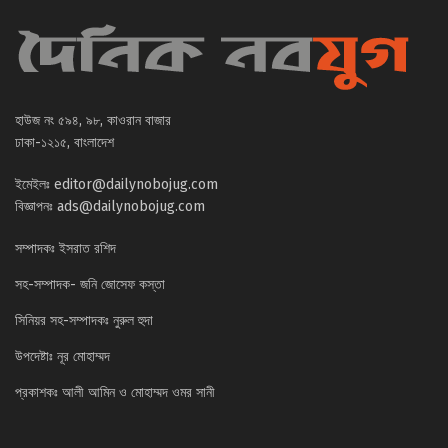
হাউজ নং ৫৯৪, ৯৮, কাওরান বাজার
ঢাকা-১২১৫, বাংলাদেশ
ইমেইলঃ
editor@dailynobojug.com
বিজ্ঞাপনঃ
ads@dailynobojug.com
সম্পাদকঃ ইসরাত রশিদ
সহ-সম্পাদক- জনি জোসেফ কস্তা
সিনিয়র সহ-সম্পাদকঃ নুরুল হুদা
উপদেষ্টাঃ নূর মোহাম্মদ
প্রকাশকঃ আলী আমিন ও মোহাম্মদ ওমর সানী