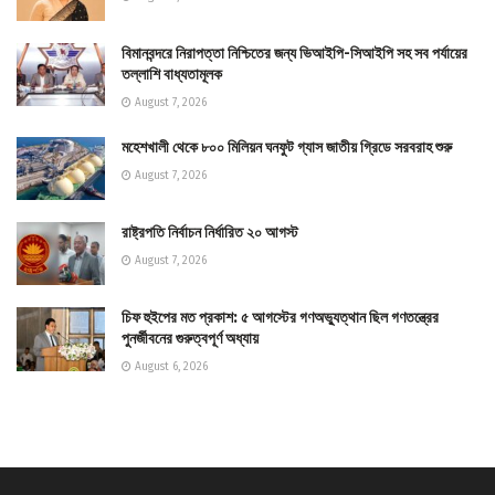
বিমানবন্দরে নিরাপত্তা নিশ্চিতের জন্য ভিআইপি-সিআইপি সহ সব পর্যায়ের
তল্লাশি বাধ্যতামূলক
August 7, 2026
মহেশখালী থেকে ৮০০ মিলিয়ন ঘনফুট গ্যাস জাতীয় গ্রিডে সরবরাহ শুরু
August 7, 2026
রাষ্ট্রপতি নির্বাচন নির্ধারিত ২০ আগস্ট
August 7, 2026
চিফ হুইপের মত প্রকাশ: ৫ আগস্টের গণঅভ্যুত্থান ছিল গণতন্ত্রের
পুনর্জীবনের গুরুত্বপূর্ণ অধ্যায়
August 6, 2026