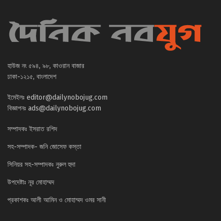
হাউজ নং ৫৯৪, ৯৮, কাওরান বাজার
ঢাকা-১২১৫, বাংলাদেশ
ইমেইলঃ
editor@dailynobojug.com
বিজ্ঞাপনঃ
ads@dailynobojug.com
সম্পাদকঃ ইসরাত রশিদ
সহ-সম্পাদক- জনি জোসেফ কস্তা
সিনিয়র সহ-সম্পাদকঃ নুরুল হুদা
উপদেষ্টাঃ নূর মোহাম্মদ
প্রকাশকঃ আলী আমিন ও মোহাম্মদ ওমর সানী