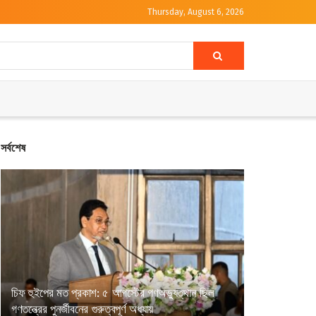
Thursday, August 6, 2026
সর্বশেষ
চিফ হুইপের মত প্রকাশ: ৫ আগস্টের গণঅভ্যুত্থান ছিল
গণতন্ত্রের পুনর্জীবনের গুরুত্বপূর্ণ অধ্যায়