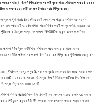
ক্রি করেছেন তারা। বিদেশি বিনিয়োগের সব কটি সূচক নামে নেতিবাচক ধারায়। ২০২২
রীতে ৩ হাজার ২৫ কোটি ১৮ লাখ টাকার শেয়ার বিক্রি করেন।
েশের প্রধান পুঁজিবাজার ডিএসইতে মোট লেনদেনের মাত্র ১ দশমিক ৭৬ শতাংশ
াপ হতে পারে এই ভয়ে বিদেশিরা শেয়ার বিক্রি করেই ক্ষান্ত হননি, অন্তত ২৩
পুঁজিবাজার নিয়ন্ত্রক সংস্থা বাংলাদেশ সিকিউরিটিজ অ্যান্ড এক্সচেঞ্জ কমিশন
ের পাশাপাশি বৈশ্বিক অর্থনীতির নেতিবাচক প্রভাব পড়েছে বাংলাদেশের
রে ঘন ঘন নীতি পরিবর্তনের কারণে বিদেশিরা শেয়ার বিক্রি করে পুঁজিবাজার ছেড়েছেন
িটেডের (সিডিবিএল) তথ্য অনুযায়ী, গত ১ জানুয়ারি থেকে ৩১ ডিসেম্বর সময়ে ১ লাখ
াজার ২৪৪টি। ২০২১ সালের ৩০ ডিসেম্বর বিদেশি বিনিয়োগকারীদের বিও ছিল ৮৬
ডিসেম্বর দাঁড়ায় ৬৩ হাজার ১১৭টি।
শি-বিদেশি ও প্রাতিষ্ঠানিক বিনিয়োগকারীদের লেনদেন হয়েছে ২ লাখ ৩৪ হাজার
ার ও মিউচুয়াল ফান্ডের ইউনিট কেনাবেচা বাবদ লেনদেন হয়েছে মাত্র ৪ হাজার