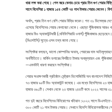
ধারা লক্ষ করা গেছে। গেল বছর কেনার চেয়ে প্রায় তিন গুণ শেয়ার বি
সালে বিদেশিরা ১ হাজার ১৫৪ কোটি ৭৪ লাখ টাকার শেয়ার কেনেন। বিপ
অর্থাৎ, প্রায় তিন গুণ বেশি শেয়ার বিক্রি করেন। গত ৩১ ডিসেম্বর দ
এসেছে বিদেশিদের শেয়ার কেনাবেচা থেকে। এছাড়া পুঁজিবাজার আরও খার
হাজার বিও অ্যাকাউন্টধারী (বেনিফিশিয়ারি ওনার্স) পুঁজিবাজার ছেড়েছেন। 
(বিএসইসি) সূত্রে এসব তথ্য জানা গেছে।
সংশ্লিষ্টরা বলছেন, ভালো কোম্পানির অভাব, শেয়ারের দাম অতিমূল্যায়ন
অর্থনীতিতে। মার্কিন ডলারের বিপরীতে টাকার অবমূল্যায়ন এবং পুঁজিবাজা
—এমনটাই ধারণা করছেন সংশ্লিষ্টরা।
শেয়ার সংরক্ষণকারী প্রতিষ্ঠান সেন্ট্রাল ডিপোজিটরি অব বাংলাদেশ লিম
৭৩ হাজার ৯৮টি বিও অ্যাকাউন্ট কমেছে। এর মধ্যে বিদেশিদের ২৩ হ
হাজার ৩৬১টি। সেখান থেকে ২৩ হাজার ২৪৪টি কমে ২০২২ সালের ৩১ 
গত দুই বছরে বিদেশিদের বিনিয়োগের খতিয়ান :২০২২ সালে ডিএসইতে দে
৩০০ কোটি ২১ লাখ টাকার শেয়ার। সেখানে বিদেশি বিনিয়োগকারীদের শেয়