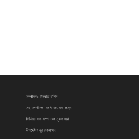
সম্পাদকঃ ইসরাত রশিদ
সহ-সম্পাদক- জনি জোসেফ কস্তা
সিনিয়র সহ-সম্পাদকঃ নুরুল হুদা
উপদেষ্টাঃ নূর মোহাম্মদ