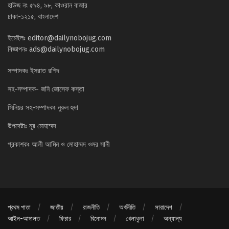
হাউজ নং ৫৯৪, ৯৮, কাওরান বাজার
ঢাকা-১২১৫, বাংলাদেশ
ইমেইলঃ
editor@dailynobojug.com
বিজ্ঞাপনঃ
ads@dailynobojug.com
সম্পাদকঃ ইসরাত রশিদ
সহ-সম্পাদক- জনি জোসেফ কস্তা
সিনিয়র সহ-সম্পাদকঃ নুরুল হুদা
উপদেষ্টাঃ নূর মোহাম্মদ
প্রকাশকঃ আলী আমিন ও মোহাম্মদ ওমর সানী
প্রথম পাতা
জাতীয়
রাজনীতি
অর্থনীতি
সারাদেশ
আইন-আদালত
ফিচার
বিনোদন
খেলাধুলা
অন্যান্য