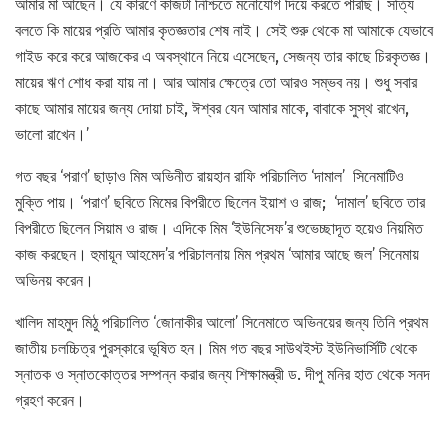
আমার মা আছেন। যে কারণে কাজটা নিশ্চিতে মনোযোগ দিয়ে করতে পারছি। সত্যি
বলতে কি মায়ের প্রতি আমার কৃতজ্ঞতার শেষ নাই। সেই শুরু থেকে মা আমাকে যেভাবে
গাইড করে করে আজকের এ অবস্থানে নিয়ে এসেছেন, সেজন্য তার কাছে চিরকৃতজ্ঞ।
মায়ের ঋণ শোধ করা যায় না। আর আমার ক্ষেত্রে তো আরও সম্ভব নয়। শুধু সবার
কাছে আমার মায়ের জন্য দোয়া চাই, ঈশ্বর যেন আমার মাকে, বাবাকে সুস্থ রাখেন,
ভালো রাখেন।’
গত বছর ‘পরাণ’ ছাড়াও মিম অভিনীত রায়হান রাফি পরিচালিত ‘দামাল’ সিনেমাটিও
মুক্তি পায়। ‘পরাণ’ ছবিতে মিমের বিপরীতে ছিলেন ইয়াশ ও রাজ; ‘দামাল’ ছবিতে তার
বিপরীতে ছিলেন সিয়াম ও রাজ। এদিকে মিম ‘ইউনিসেফ’র শুভেচ্ছাদূত হয়েও নিয়মিত
কাজ করছেন। হুমায়ূন আহমেদ’র পরিচালনায় মিম প্রথম ‘আমার আছে জল’ সিনেমায়
অভিনয় করেন।
খালিদ মাহমুদ মিঠু পরিচালিত ‘জোনাকীর আলো’ সিনেমাতে অভিনয়ের জন্য তিনি প্রথম
জাতীয় চলচ্চিত্র পুরস্কারে ভূষিত হন। মিম গত বছর সাউথইস্ট ইউনিভার্সিটি থেকে
স্নাতক ও স্নাতকোত্তর সম্পন্ন করার জন্য শিক্ষামন্ত্রী ড. দীপু মনির হাত থেকে সনদ
গ্রহণ করেন।