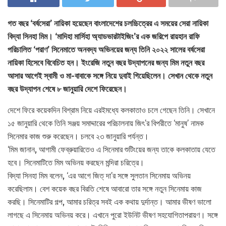
গত বছর ‘বর্ষসেরা’ নায়িকা হয়েছেন বাংলাদেশের চলচ্চিত্রের এ সময়ের সেরা নায়িকা
বিদ্যা সিনহা মিম। ‘মাদিহা মার্সিহা অ্যাডভারটাইজিং’র এক জরিপে রায়হান রাফি
পরিচালিত ‘পরাণ’ সিনেমাতে অনবদ্য অভিনয়ের জন্য তিনি ২০২২ সালের বর্ষসেরা
নায়িকা হিসেবে বিবেচিত হন। ইংরেজি নতুন বছর উদ্যাপনের জন্য মিম নতুন বছর
আসার আগেই স্বামী ও মা-বাবাকে সঙ্গে নিয়ে দুবাই গিয়েছিলেন। সেখান থেকে নতুন
বছর উদ্যাপন শেষে ৮ জানুয়ারি দেশে ফিরেছেন।
দেশে ফিরে কয়েকদিন বিশ্রাম নিয়ে এরইমধ্যে কলকাতাও চলে গেছেন তিনি। সেখানে
১৫ জানুয়ারি থেকে তিনি সঞ্জয় সমাদ্দারের পরিচালনায় জিৎ’র বিপরীতে ‘মানুষ’ নামক
সিনেমার কাজ শুরু করেছেন। চলবে ২৩ জানুয়ারি পর্যন্ত।
‘মিম জানান, আগামী ফেব্রুয়ারিতেও এ সিনেমার শুটিংয়ের জন্য তাকে কলকাতায় যেতে
হবে। সিনেমাটিতে মিম অভিনয় করছেন মন্দিরা চরিত্রে।
বিদ্যা সিনহা মিম বলেন, ‘এর আগে জিত্ দা’র সঙ্গে সুলতান সিনেমায় অভিনয়
করেছিলাম। বেশ কয়েক বছর বিরতি শেষে আবারো তার সঙ্গে নতুন সিনেমায় কাজ
করছি। সিনেমাটির গল্প, আমার চরিত্র সবই এক কথায় দুর্দান্ত। আমার ভীষণ ভালো
লাগছে এ সিনেমায় অভিনয় করে। এখানে পুরো ইউনিট ভীষণ সহযোগিতাপরায়ণ। সঙ্গে