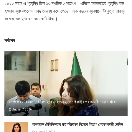
২০২০ সালে এ প্রবৃদ্ধি ছিল ১৩ দশমিক ৫ শতাংশ। এদিকে আমানতের প্রবৃদ্ধি কম
হওয়ায় ব্যাংকগুলোয় নগদ তারল্য কমে গেছে। এক বছরের ব্যবধানে উদ্বৃত্ত তারল্য
কমেছে ৬৫ হাজার ৭৭৮ কোটি টাকা।
সর্বশেষ
সম্পর্কের ভবিষ্যত নির্ধারিত হবে ভারতের হাতে: পররাষ্ট্র প্রতিমন্ত্রী শামা ওবায়েদ
August 7, 2026
বাংলাদেশ টেলিভিশনের মহাপরিচালক হিসেবে নিয়োগ পেলেন কাজী জেসিন