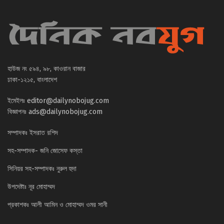
হাউজ নং ৫৯৪, ৯৮, কাওরান বাজার
ঢাকা-১২১৫, বাংলাদেশ
ইমেইলঃ
editor@dailynobojug.com
বিজ্ঞাপনঃ
ads@dailynobojug.com
সম্পাদকঃ ইসরাত রশিদ
সহ-সম্পাদক- জনি জোসেফ কস্তা
সিনিয়র সহ-সম্পাদকঃ নুরুল হুদা
উপদেষ্টাঃ নূর মোহাম্মদ
প্রকাশকঃ আলী আমিন ও মোহাম্মদ ওমর সানী