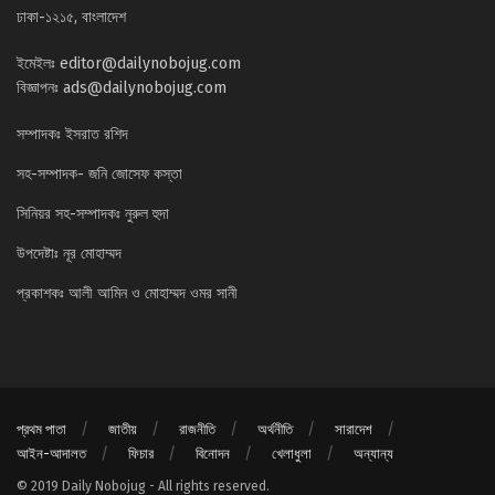
ঢাকা-১২১৫, বাংলাদেশ
ইমেইলঃ
editor@dailynobojug.com
বিজ্ঞাপনঃ
ads@dailynobojug.com
সম্পাদকঃ ইসরাত রশিদ
সহ-সম্পাদক- জনি জোসেফ কস্তা
সিনিয়র সহ-সম্পাদকঃ নুরুল হুদা
উপদেষ্টাঃ নূর মোহাম্মদ
প্রকাশকঃ আলী আমিন ও মোহাম্মদ ওমর সানী
প্রথম পাতা
জাতীয়
রাজনীতি
অর্থনীতি
সারাদেশ
আইন-আদালত
ফিচার
বিনোদন
খেলাধুলা
অন্যান্য
© 2019 Daily Nobojug - All rights reserved.