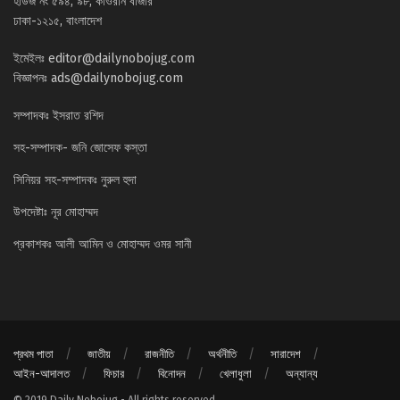
হাউজ নং ৫৯৪, ৯৮, কাওরান বাজার
ঢাকা-১২১৫, বাংলাদেশ
ইমেইলঃ
editor@dailynobojug.com
বিজ্ঞাপনঃ
ads@dailynobojug.com
সম্পাদকঃ ইসরাত রশিদ
সহ-সম্পাদক- জনি জোসেফ কস্তা
সিনিয়র সহ-সম্পাদকঃ নুরুল হুদা
উপদেষ্টাঃ নূর মোহাম্মদ
প্রকাশকঃ আলী আমিন ও মোহাম্মদ ওমর সানী
প্রথম পাতা
জাতীয়
রাজনীতি
অর্থনীতি
সারাদেশ
আইন-আদালত
ফিচার
বিনোদন
খেলাধুলা
অন্যান্য