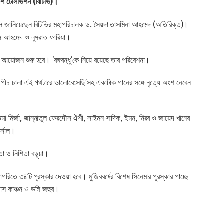
েশ টেলিভিশন (বিটিভি)।
েছে বলে জানিয়েছেন বিটিভির মহাপরিচালক ড. সৈয়দা তাসমিনা আহমেদ (অতিরিক্ত)।
দৌস আহমেদ ও নুসরাত ফারিয়া।
 দিয়ে আয়োজন শুরু হবে। ‘বঙ্গবন্ধু’কে নিয়ে রয়েছে তার পরিবেশনা।
’, পীচ ঢালা এই পথটারে ভালোবেসেছি’সহ একাধিক গানের সঙ্গে নৃত্যে অংশ নেবেন
ি, তমা মির্জা, জান্নাতুল ফেরদৌস ঐশী, সাইমন সাদিক, ইমন, নিরব ও জায়েদ খানের
র্সাল।
িতা ও নিশিতা বড়ূয়া।
াগরিতে ৩৪টি পুরস্কার দেওয়া হবে। মুজিববর্ষের বিশেষ সিনেমার পুরস্কার পাচ্ছে
য়াস কাঞ্চন ও ডলি জহুর।