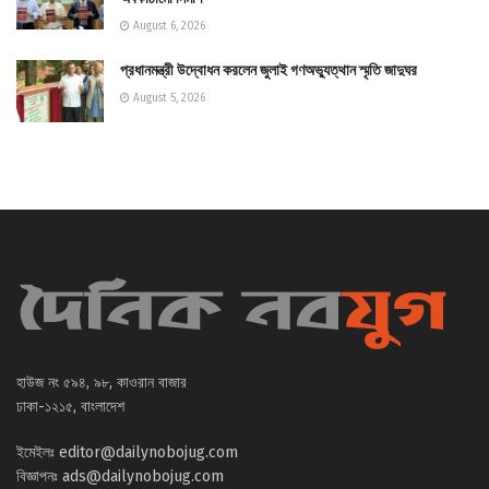
August 6, 2026
প্রধানমন্ত্রী উদ্বোধন করলেন জুলাই গণঅভ্যুত্থান স্মৃতি জাদুঘর
August 5, 2026
হাউজ নং ৫৯৪, ৯৮, কাওরান বাজার
ঢাকা-১২১৫, বাংলাদেশ
ইমেইলঃ
editor@dailynobojug.com
বিজ্ঞাপনঃ
ads@dailynobojug.com