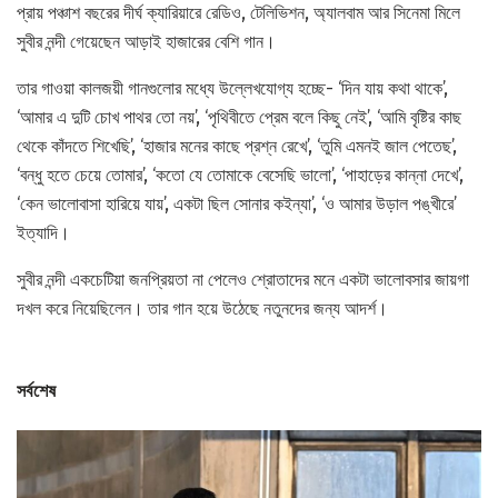
প্রায় পঞ্চাশ বছরের দীর্ঘ ক্যারিয়ারে রেডিও, টেলিভিশন, অ্যালবাম আর সিনেমা মিলে
সুবীর নন্দী গেয়েছেন আড়াই হাজারের বেশি গান।
তার গাওয়া কালজয়ী গানগুলোর মধ্যে উল্লেখযোগ্য হচ্ছে- ‘দিন যায় কথা থাকে’,
‘আমার এ দুটি চোখ পাথর তো নয়’, ‘পৃথিবীতে প্রেম বলে কিছু নেই’, ‘আমি বৃষ্টির কাছ
থেকে কাঁদতে শিখেছি’, ‘হাজার মনের কাছে প্রশ্ন রেখে’, ‘তুমি এমনই জাল পেতেছ’,
‘বন্ধু হতে চেয়ে তোমার’, ‘কতো যে তোমাকে বেসেছি ভালো’, ‘পাহাড়ের কান্না দেখে’,
‘কেন ভালোবাসা হারিয়ে যায়’, একটা ছিল সোনার কইন্যা’, ‘ও আমার উড়াল পঙ্খীরে’
ইত্যাদি।
সুবীর নন্দী একচেটিয়া জনপ্রিয়তা না পেলেও শ্রোতাদের মনে একটা ভালোবসার জায়গা
দখল করে নিয়েছিলেন। তার গান হয়ে উঠেছে নতুনদের জন্য আদর্শ।
সর্বশেষ