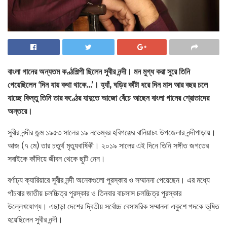
বাংলা গানের অন্যতম কণ্ঠশিল্পী ছিলেন সুবীর নন্দী। মন মুগ্ধ করা সুরে তিনি
গেয়েছিলেন ‘দিন যায় কথা থাকে…’। হ্যাঁ, ঘড়ির কাঁটা ধরে দিন মাস আর বছর চলে
যাচ্ছে কিন্তু তিনি তার কণ্ঠের যাদুতে আজো বেঁচে আছেন বাংলা গানের শ্রোতাদের
অন্তরে।
সুবীর নন্দীর জন্ম ১৯৫৩ সালের ১৯ নভেম্বর হবিগঞ্জের বানিয়াচং উপজেলার নন্দীপাড়ায়।
আজ (৭ মে) তার চতুর্থ মৃত্যুবার্ষিকী। ২০১৯ সালের এই দিনে তিনি সঙ্গীত জগতের
সবাইকে কাঁদিয়ে জীবন থেকে ছুটি নেন।
বর্ণাঢ্য ক্যারিয়ারে সুবীর নন্দী অনেকগুলো পুরস্কার ও সম্মাননা পেয়েছেন। এর মধ্যে
পাঁচবার জাতীয় চলচ্চিত্র পুরস্কার ও তিনবার বাচসাস চলচ্চিত্র পুরস্কার
উল্লেখযোগ্য। এছাড়া দেশের দ্বিতীয় সর্বোচ্চ বেসামরিক সম্মাননা একুশে পদকে ভূষিত
হয়েছিলেন সুবীর নন্দী।