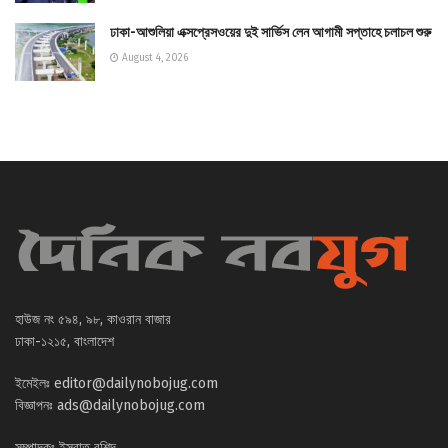
ঢাকা-আশুলিয়া এক্সপ্রেসওয়ের দুই সার্ভিস লেন আগামী সপ্তাহে চলাচল শুরু
August 4, 2026
হাউজ নং ৫৯৪, ৯৮, কাওরান বাজার
ঢাকা-১২১৫, বাংলাদেশ
ইমেইলঃ
editor@dailynobojug.com
বিজ্ঞাপনঃ
ads@dailynobojug.com
সম্পাদকঃ ইসরাত রশিদ