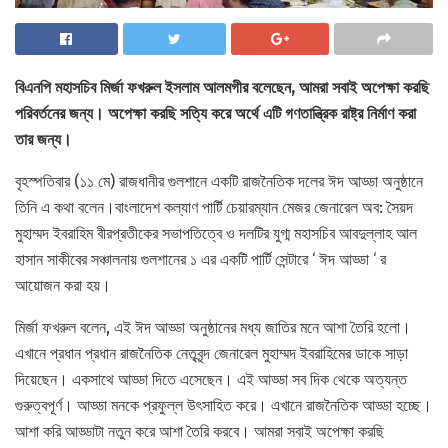
বিএনপি মহাসচিব মির্জা ফখরুল ইসলাম আলমগীর বলেছেন, আমরা সবাই অপেক্ষা করছি
পরিবর্তনের জন্য। অপেক্ষা করছি সত্যি করে অর্থে এটি গণতান্ত্রিক রাষ্ট্র নির্মাণ করা
তার জন্য।
বৃহস্পতিবার (১১ মে) রাজধানীর গুলশানে একটি রাজনৈতিক দলের ঈদ আড্ডা অনুষ্ঠানে
তিনি এ কথা বলেন।বাংলাদেশ কল্যাণ পার্টি চেয়ারম্যান মেজর জেনারেল অব: সৈয়দ
মুহাম্মদ ইবরাহিম বীরপ্রতীকের সভাপতিত্বে ও দলটির যুগ্ম মহাসচিব আবদুল্লাহ আল
হাসান সাকীবের সঞ্চালনায় গুলশানের ১ এর একটি পার্টি সেন্টারে ‘ ঈদ আড্ডা ‘ র
আয়োজন করা হয়।
মির্জা ফখরুল বলেন, এই ঈদ আড্ডা অনুষ্ঠানের মধ্য জাতির মনে আশা তৈরি হলো।
এখানে প্রধান প্রধান রাজনৈতিক নেতৃবৃন্দ জেনারেল মুহাম্মদ ইবরাহিমের ডাকে সাড়া
দিয়েছেন। একসাথে আড্ডা দিতে এসেছেন। এই আড্ডা সব দিক থেকে অত্যন্ত
গুরুত্বপূর্ণ। আড্ডা মনকে প্রফুল্ল উৎসাহিত করে। এখানে রাজনৈতিক আড্ডা হচ্ছে।
আশা করি আড্ডাটা নতুন করে আশা তৈরি করবে। আমরা সবাই অপেক্ষা করছি