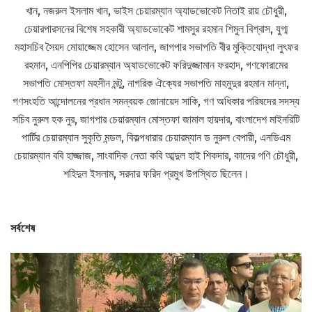
খান, নজরুল ইসলাম খান, ভাইস চেয়ারম্যান অ্যাডভোকেট নিতাই রায় চৌধুরী,
চেয়ারপারসনের বিশেষ সহকারী অ্যাডভোকেট শামসুর রহমান শিমুল বিশ্বাস, যুগ্ম
মহাসচিব সৈয়দ মোয়াজ্জেম হোসেন আলাল, জাগপার সভাপতি বীর মুক্তিযোদ্ধা লুৎফর
রহমান, এনপিপির চেয়ারম্যান অ্যাডভোকেট ফরিদুজ্জামান ফরহাদ, গণফোরামের
সভাপতি মোস্তফা মহসীন মন্টু, নাগরিক ঐক্যের সভাপতি মাহমুদুর রহমান মান্না,
গণসংহতি আন্দোলনের প্রধান সমন্বয়ক জোনায়েদ সাকি, গণ অধিকার পরিষদের সদস্য
সচিব নুরুল হক নুর, জাগপার চেয়ারম্যান মোস্তফা জামাল হায়দার, বাংলাদেশ মাইনরিটি
পার্টির চেয়ারম্যান সুকৃতি মন্ডল, বিকল্পধারার চেয়ারম্যান ড নুরুল বেপারী, এনডিএম
চেয়ারম্যান ববি হাজ্জাজ, সাংবাদিক নেতা কবি আব্দুল হাই শিকদার, কাদের গণি চৌধুরী,
শহিদুল ইসলাম, সরদার ফরিদ প্রমুখ উপস্থিত ছিলেন।
সর্বশেষ