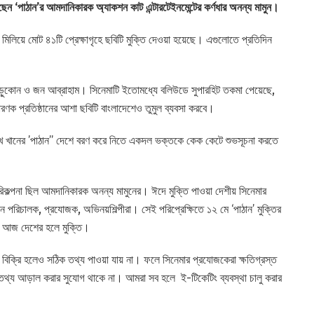
ছেন ‘পাঠান’র আমদানিকারক অ্যাকশন কাট এন্টারটেইনমেন্টের কর্ণধার অনন্য মামুন।
্রিন মিলিয়ে মোট ৪১টি প্রেক্ষাগৃহে ছবিটি মুক্তি দেওয়া হয়েছে। এগুলোতে প্রতিদিন
কা পাড়ুকোন ও জন আব্রাহাম। সিনেমাটি ইতোমধ্যে বলিউডে সুপারহিট তকমা পেয়েছে,
ণক প্রতিষ্ঠানের আশা ছবিটি বাংলাদেশেও তুমুল ব্যবসা করবে।
হরুখ খানের ’পাঠান’’ দেশে বরণ করে নিতে একদল ভক্তকে কেক কেটে শুভসূচনা করতে
পরিকল্পনা ছিল আমদানিকারক অনন্য মামুনের। ঈদে মুক্তি পাওয়া দেশীয় সিনেমার
েন পরিচালক, প্রযোজক, অভিনয়শিল্পীরা। সেই পরিপ্রেক্ষিতে ১২ মে ‘পাঠান’ মুক্তির
ষ আজ দেশের হলে মুক্তি।
েট বিক্রি হলেও সঠিক তথ্য পাওয়া যায় না। ফলে সিনেমার প্রযোজকেরা ক্ষতিগ্রস্ত
র তথ্য আড়াল করার সুযোগ থাকে না। আমরা সব হলে ই-টিকেটিং ব্যবস্থা চালু করার