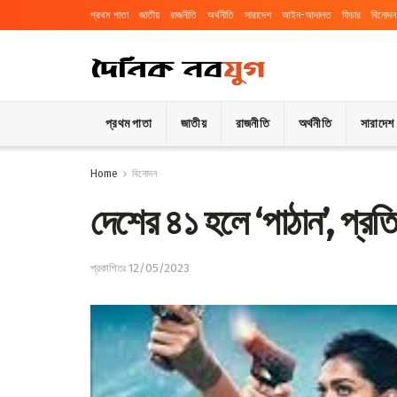
প্রথম পাতা
জাতীয়
রাজনীতি
অর্থনীতি
সারাদেশ
আইন-আদালত
ফিচার
বিনোদন
প্রথম পাতা
জাতীয়
রাজনীতি
অর্থনীতি
সারাদেশ
Home
বিনোদন
দেশের ৪১ হলে ‘পাঠান’, প্র
প্রকাশিতঃ 12/05/2023