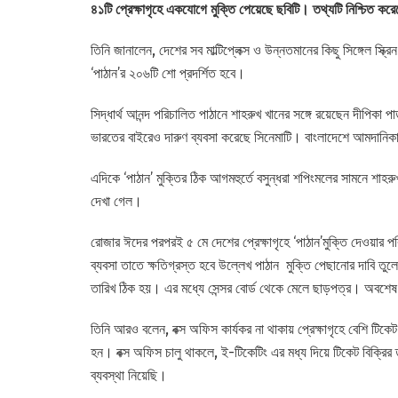
৪১টি প্রেক্ষাগৃহে একযোগে মুক্তি পেয়েছে ছবিটি। তথ্যটি নিশ্চিত করে
তিনি জানালেন, দেশের সব মাল্টিপ্লেক্স ও উন্নতমানের কিছু সিঙ্গেল স্ক
‘পাঠান’র ২০৬টি শো প্রদর্শিত হবে।
সিদ্ধার্থ আনন্দ পরিচালিত পাঠানে শাহরুখ খানের সঙ্গে রয়েছেন দীপি
ভারতের বাইরেও দারুণ ব্যবসা করেছে সিনেমাটি। বাংলাদেশে আমদানিকার
এদিকে ‘পাঠান’ মুক্তির ঠিক আগমহুর্তে বসুন্ধরা শপিংমলের সামনে শা
দেখা গেল।
রোজার ঈদের পরপরই ৫ মে দেশের প্রেক্ষাগৃহে ‘পাঠান’মুক্তি দেওয়ার 
ব্যবসা তাতে ক্ষতিগ্রস্ত হবে উল্লেখ পাঠান মুক্তি পেছানোর দাবি তুল
তারিখ ঠিক হয়। এর মধ্যে সেন্সর বোর্ড থেকে মেলে ছাড়পত্র। অবশে
তিনি আরও বলেন, বক্স অফিস কার্যকর না থাকায় প্রেক্ষাগৃহে বেশি টিক
হন। বক্স অফিস চালু থাকলে, ই-টিকেটিং এর মধ্য দিয়ে টিকেট বিক্রি
ব্যবস্থা নিয়েছি।