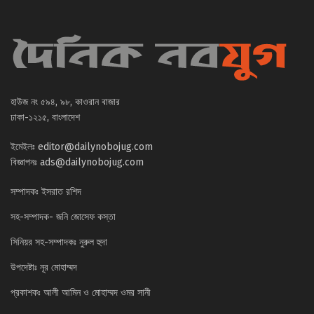
হাউজ নং ৫৯৪, ৯৮, কাওরান বাজার
ঢাকা-১২১৫, বাংলাদেশ
ইমেইলঃ
editor@dailynobojug.com
বিজ্ঞাপনঃ
ads@dailynobojug.com
সম্পাদকঃ ইসরাত রশিদ
সহ-সম্পাদক- জনি জোসেফ কস্তা
সিনিয়র সহ-সম্পাদকঃ নুরুল হুদা
উপদেষ্টাঃ নূর মোহাম্মদ
প্রকাশকঃ আলী আমিন ও মোহাম্মদ ওমর সানী