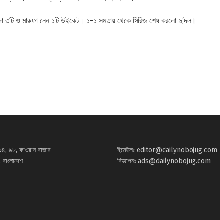
িদা ৩টি ও মারুফা নেন ১টি উইকেট। ১-১ সমতায় থেকে সিরিজ শেষ করলো দু’দল।
৯৪, ৯৮, কাওরান বাজার
ইমেইলঃ
editor@dailynobojug.com
 বাংলাদেশ
বিজ্ঞাপনঃ
ads@dailynobojug.com