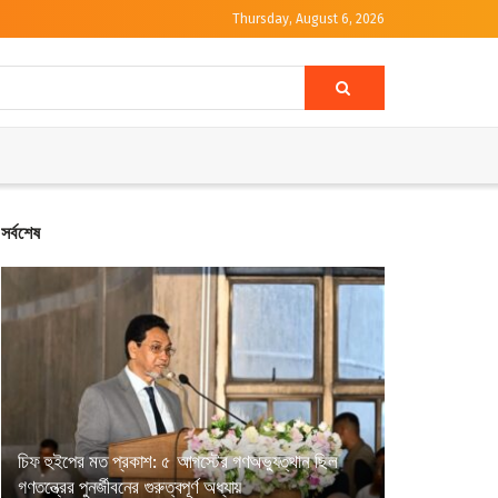
Thursday, August 6, 2026
সর্বশেষ
চিফ হুইপের মত প্রকাশ: ৫ আগস্টের গণঅভ্যুত্থান ছিল
গণতন্ত্রের পুনর্জীবনের গুরুত্বপূর্ণ অধ্যায়