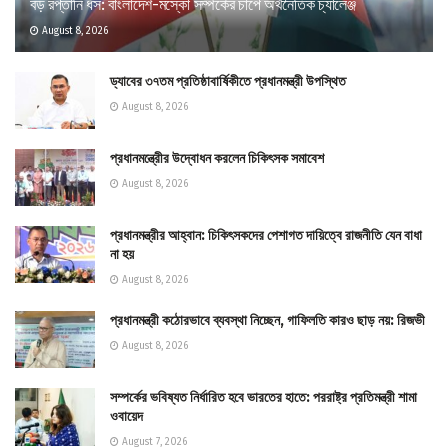
বড় রপ্তানি ধস: বাংলাদেশ-মস্কো সম্পর্কের চাপে অর্থনৈতিক চ্যালেঞ্জ
August 8, 2026
ড্যাবের ৩৭তম প্রতিষ্ঠাবার্ষিকীতে প্রধানমন্ত্রী উপস্থিত
August 8, 2026
প্রধানমন্ত্রীের উদ্বোধন করলেন চিকিৎসক সমাবেশ
August 8, 2026
প্রধানমন্ত্রীর আহ্বান: চিকিৎসকদের পেশাগত দায়িত্বে রাজনীতি যেন বাধা
না হয়
August 8, 2026
প্রধানমন্ত্রী কঠোরভাবে ব্যবস্থা নিচ্ছেন, গাফিলতি কারও ছাড় নয়: রিজভী
August 8, 2026
সম্পর্কের ভবিষ্যত নির্ধারিত হবে ভারতের হাতে: পররাষ্ট্র প্রতিমন্ত্রী শামা
ওবায়েদ
August 7, 2026