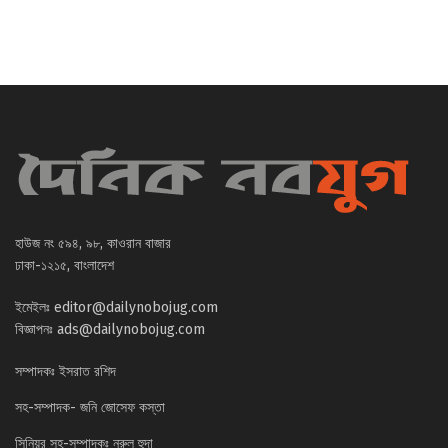
হাউজ নং ৫৯৪, ৯৮, কাওরান বাজার
ঢাকা-১২১৫, বাংলাদেশ
ইমেইলঃ
editor@dailynobojug.com
বিজ্ঞাপনঃ
ads@dailynobojug.com
সম্পাদকঃ ইসরাত রশিদ
সহ-সম্পাদক- জনি জোসেফ কস্তা
সিনিয়র সহ-সম্পাদকঃ নুরুল হুদা