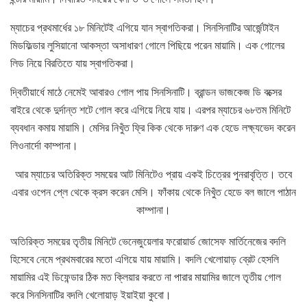
ম্যাচের প্রথমার্ধের ১৮ মিনিটেই এগিয়ে যান স্বাগতিকরা। সিনসিনাটির আর্জেন্টাইন
মিডফিল্ডার লুসিয়ানো আকস্তা অসাধারণ গোলে পিছিয়ে পরেন মায়ামি। এক গোলের
লিড নিয়ে বিরতিতে যায় স্বাগতিকরা।
দ্বিতীয়ার্ধে মাঠে নেমেই আবারও গোল পায় সিনসিনাটি। ব্রান্ডন ভাজকেজ ডি বক্সের
বাইরে থেকে দুর্দান্ত শটে গোল করে এগিয়ে নিয়ে যায়। এরপর ম্যাচের ৬৮তম মিনিটে
ব্যবধান কমায় মায়ামি। মেসির নিখুঁত ফ্রি কিক থেকে দারুণ এক হেডে লক্ষ্যভেদ করেন
লিওনার্দো কাম্পানা।
আর ম্যাচের অতিরিক্ত সময়ের আট মিনিটেও প্রায় একই চিত্রের পুনরাবৃত্তি। তবে
এবার ওপেন প্লে থেকে ক্রস করেন মেসি। ফাঁকায় থেকে নিখুঁত হেডে বল জালে পাঠান
কাম্পানা।
অতিরিক্ত সময়ের তৃতীয় মিনিটে ভেনেজুয়েলার ফরোয়ার্ড জোসেফ মার্তিনেজের বদলি
হিসেবে নেমে প্রথমবারের মতো এগিয়ে যায় মায়ামি। বদলি খেলোয়াড় ব্রেট হেসলি
মায়ামির এই ডিফেন্ডার ঠিক মত ক্লিয়ার করতে না পারার মায়ামির জালে তৃতীয় গোল
করে সিনসিনাটির বদলি খেলোয়াড় ইয়াইয়া কুবো।