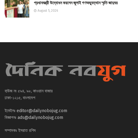
প্রধানমন্ত্রী উদ্বোধন করলেন জুলাই গণঅভ্যুত্থান স্মৃতি জাদুঘর
August 5, 2026
হাউজ নং ৫৯৪, ৯৮, কাওরান বাজার
ঢাকা-১২১৫, বাংলাদেশ
ইমেইলঃ
editor@dailynobojug.com
বিজ্ঞাপনঃ
ads@dailynobojug.com
সম্পাদকঃ ইসরাত রশিদ