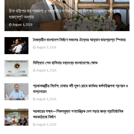
চিফ হুইপের মত প্রকাশ: ৫ আগস্টের গণঅভ্যুত্থান ছিল গণতন্ত্রের পুনর্জীবনের
গুরুত্বপূর্ণ অধ্যায়
August 6, 2026
বৈষম্যহীন বাংলাদেশ নির্মাণে সকলের ঐক্যের আহ্বান ভারপ্রাপ্ত স্পিকার
August 6, 2026
দিল্লিতে শেখ হাসিনার বক্তব্যে বাংলাদেশের ক্ষোভ
August 6, 2026
প্রধানমন্ত্রীর নির্দেশ: ঢাকার নদী দূষণ রোধে কার্যকর কর্মপরিকল্পনা প্রণয়ন ও
বাস্তবায়ন
August 6, 2026
সরকারের লক্ষ্য—শিকলমুক্ত গণতান্ত্রিক দেশ গড়ার জন্য প্রাতিষ্ঠানিক
অবকাঠামো নির্মাণ
August 6, 2026