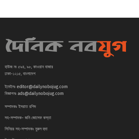
হাউজ নং ৫৯৪, ৯৮, কাওরান বাজার
ঢাকা-১২১৫, বাংলাদেশ
ইমেইলঃ
editor@dailynobojug.com
বিজ্ঞাপনঃ
ads@dailynobojug.com
সম্পাদকঃ ইসরাত রশিদ
সহ-সম্পাদক- জনি জোসেফ কস্তা
সিনিয়র সহ-সম্পাদকঃ নুরুল হুদা