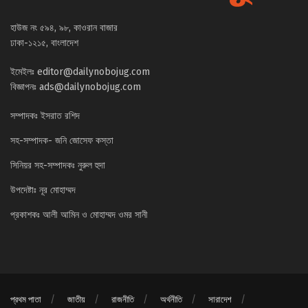
হাউজ নং ৫৯৪, ৯৮, কাওরান বাজার
ঢাকা-১২১৫, বাংলাদেশ
ইমেইলঃ
editor@dailynobojug.com
বিজ্ঞাপনঃ
ads@dailynobojug.com
সম্পাদকঃ ইসরাত রশিদ
সহ-সম্পাদক- জনি জোসেফ কস্তা
সিনিয়র সহ-সম্পাদকঃ নুরুল হুদা
উপদেষ্টাঃ নূর মোহাম্মদ
প্রকাশকঃ আলী আমিন ও মোহাম্মদ ওমর সানী
প্রথম পাতা
জাতীয়
রাজনীতি
অর্থনীতি
সারাদেশ