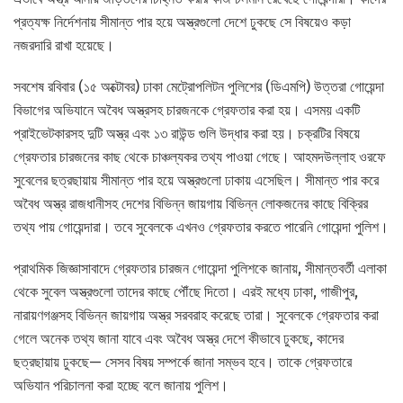
প্রত্যক্ষ নির্দেশনায় সীমান্ত পার হয়ে অস্ত্রগুলো দেশে ঢুকছে সে বিষয়েও কড়া
নজরদারি রাখা হয়েছে।
সবশেষ রবিবার (১৫ অক্টোবর) ঢাকা মেট্রোপলিটন পুলিশের (ডিএমপি) উত্তরা গোয়েন্দা
বিভাগের অভিযানে অবৈধ অস্ত্রসহ চারজনকে গ্রেফতার করা হয়। এসময় একটি
প্রাইভেটকারসহ দুটি অস্ত্র এবং ১৩ রাউন্ড গুলি উদ্ধার করা হয়। চক্রটির বিষয়ে
গ্রেফতার চারজনের কাছ থেকে চাঞ্চল্যকর তথ্য পাওয়া গেছে। আহমদউল্লাহ ওরফে
সুবেলের ছত্রছায়ায় সীমান্ত পার হয়ে অস্ত্রগুলো ঢাকায় এসেছিল। সীমান্ত পার করে
অবৈধ অস্ত্র রাজধানীসহ দেশের বিভিন্ন জায়গায় বিভিন্ন লোকজনের কাছে বিক্রির
তথ্য পায় গোয়েন্দারা। তবে সুবেলকে এখনও গ্রেফতার করতে পারেনি গোয়েন্দা পুলিশ।
প্রাথমিক জিজ্ঞাসাবাদে গ্রেফতার চারজন গোয়েন্দা পুলিশকে জানায়, সীমান্তবর্তী এলাকা
থেকে সুবেল অস্ত্রগুলো তাদের কাছে পৌঁছে দিতো। এরই মধ্যে ঢাকা, গাজীপুর,
নারায়ণগঞ্জসহ বিভিন্ন জায়গায় অস্ত্র সরবরাহ করেছে তারা। সুবেলকে গ্রেফতার করা
গেলে অনেক তথ্য জানা যাবে এবং অবৈধ অস্ত্র দেশে কীভাবে ঢুকছে, কাদের
ছত্রছায়ায় ঢুকছে— সেসব বিষয় সম্পর্কে জানা সম্ভব হবে। তাকে গ্রেফতারে
অভিযান পরিচালনা করা হচ্ছে বলে জানায় পুলিশ।