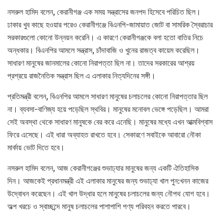
নসরুল হামিদ বলেন, কেরানীগঞ্জ এক সময় সন্ত্রাসের জনপদ হিসেবে পরিচিত ছিল।
ঢাকার খুব কাছে হওয়ার পরেও কেরানীগঞ্জে বিএনপি-জামায়াত জোট বা সামরিক স্বৈরাচার
সরকারগুলো কোনো উন্নয়ন করেনি। এ কারণে কেরানীগঞ্জকে বলা হতো বাতির নিচে
অন্ধকার। বিএনপির আমলে সন্ত্রাস, চাঁদাবাজি ও খুনের রাজত্ব কায়েম করেছিল।
সাধারণ মানুষের জানমালের কোনো নিরাপত্তা ছিল না। তাদের সরকারের আশ্রয়
প্রশ্রয়ে রাজনৈতিক সন্ত্রাস ছিল এ এলাকার নিত্যদিনের সঙ্গী।
প্রতিমন্ত্রী বলেন, বিএনপির আমলে সাধারণ মানুষের চলাচলের কোনো নিরাপত্তার ছিল
না। ব্যবসা-বাণিজ্য হয়ে পড়েছিল স্থবির। মানুষের মনোবল ভেঙ্গে পড়েছিল। আমরা
সেই অবস্থা থেকে সাধারণ মানুষকে বের করে এনেছি। মানুষের মধ্যে এখন আত্মবিশ্বাস
ফিরে এসেছে। এই ধারা অব্যাহত রাখতে হবে। সেকারণে সবাইকে আবারো নৌকা
মার্কায় ভোট দিতে হবে।
নসরুল হামিদ বলেন, আজ কেরানীগঞ্জের শুভাঢ্যার মানুষের জন্য একটি ঐতিহাসিক
দিন। আজকেই প্রধানমন্ত্রী এই এলাকার মানুষের জন্য শুভাঢ্যা খাল পুন:খনন কাজের
উদ্বোধন করেছেন। এই খাল উদ্ধার হলে মানুষের চলাচলের জন্য নৌপথ যোগ হবে।
অল্প খরচে ও স্বাচ্ছন্দে মানুষ চলাচলের পাশাপাশি পণ্য পরিবহন করতে পারবে।