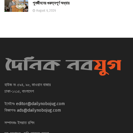
পুনর্জীবনের গুরুত্বপূর্ণ অধ্যায়
August 6, 2026
হাউজ নং ৫৯৪, ৯৮, কাওরান বাজার
ঢাকা-১২১৫, বাংলাদেশ
ইমেইলঃ
editor@dailynobojug.com
বিজ্ঞাপনঃ
ads@dailynobojug.com
সম্পাদকঃ ইসরাত রশিদ