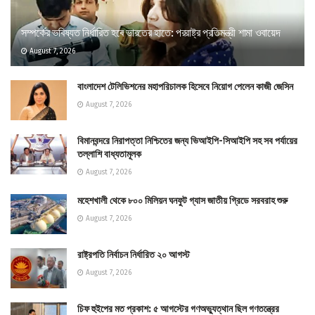
সম্পর্কের ভবিষ্যত নির্ধারিত হবে ভারতের হাতে: পররাষ্ট্র প্রতিমন্ত্রী শামা ওবায়েদ
August 7, 2026
বাংলাদেশ টেলিভিশনের মহাপরিচালক হিসেবে নিয়োগ পেলেন কাজী জেসিন
August 7, 2026
বিমানবন্দরে নিরাপত্তা নিশ্চিতের জন্য ভিআইপি-সিআইপি সহ সব পর্যায়ের
তল্লাশি বাধ্যতামূলক
August 7, 2026
মহেশখালী থেকে ৮০০ মিলিয়ন ঘনফুট গ্যাস জাতীয় গ্রিডে সরবরাহ শুরু
August 7, 2026
রাষ্ট্রপতি নির্বাচন নির্ধারিত ২০ আগস্ট
August 7, 2026
চিফ হুইপের মত প্রকাশ: ৫ আগস্টের গণঅভ্যুত্থান ছিল গণতন্ত্রের