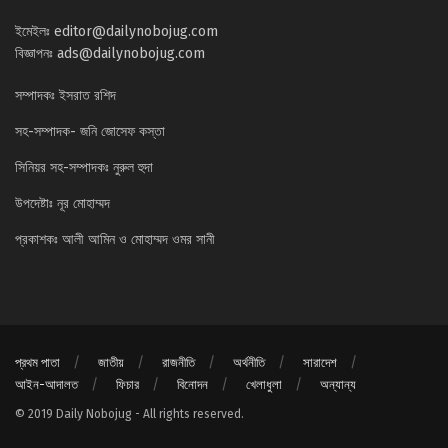
ইমেইলঃ
editor@dailynobojug.com
বিজ্ঞাপনঃ
ads@dailynobojug.com
সম্পাদকঃ ইসরাত রশিদ
সহ-সম্পাদক- জনি জোসেফ কস্তা
সিনিয়র সহ-সম্পাদকঃ নুরুল হুদা
উপদেষ্টাঃ নূর মোহাম্মদ
প্রকাশকঃ আলী আমিন ও মোহাম্মদ ওমর সানী
প্রথম পাতা
জাতীয়
রাজনীতি
অর্থনীতি
সারাদেশ
আইন-আদালত
ফিচার
বিনোদন
খেলাধুলা
অন্যান্য
© 2019 Daily Nobojug - All rights reserved.