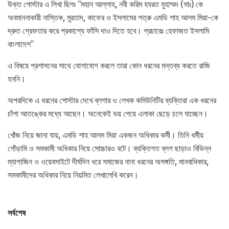
উক্ত পোস্টার এ লিখা ছিলঃ “মহান আল্লাহ, নবী করিম হযরত মুহাম্মদ (সাঃ) কে
অবমাননাকারী নাস্তিক, মুরতাদ, কাফের ও ইসলামের শত্রু এমডি শাহ আলম মিয়া-কে
দ্রুত গ্রেফতার করে প্রকাশ্যে ফাঁসি দাও দিতে হবে। প্রচারেঃ হেফাজত ইসলামি
বাংলাদেশ”
এ বিষয়ে প্রশাসনের সাথে যোগাযোগ করলে তারা কোন ধরনের মন্তব্য করতে রাজি
হননি।
অপরদিকে এ ধরনের পোস্টার দেখে ব্লগার ও লেখক কমিউনিটির ব্যক্তিরা এক ধরনের
চাঁপা আতঙ্কের মধ্যে আছেন। অনেকেই ভয় পেয়ে এলাকা ছেড়ে চলে যাচ্ছেন।
খোঁজ নিয়ে জানা যায়, এমডি শাহ আলম মিয়া একজন অধিকার কর্মী। তিনি ধর্মীয়
গোঁড়ামি ও সমকামী অধিকার নিয়ে সোচ্চারও বটে। ব্যক্তিগত ব্লগ ছাড়াও বিভিন্ন
ম্যাগাজিন ও ওয়েবসাইটে দীর্ঘদিন ধরে সমাজের নানা ধরনের অসঙ্গতি, মানবাধিকার,
সমকামীদের অধিকার নিয়ে নিয়মিত লেখালেখি করেন।
সর্বশেষ