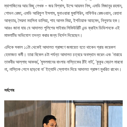
ম্যাগাজিনের আর কিছু লেখক – জয় বিশ্বাস, উম্মে আয়মন নিশু, এমডি মিজানুর রহমান,
শোভন রেজা, এমডি আরিফুল ইসলাম, মুনাওয়ারা মুবাশিরিন, নাফিউর রেজওয়ান, রেহানা
আক্তার, সৈয়দা মহসিনা ডালিয়া, শাহ আলম মিয়া, ইশতিয়াক আহমেদ, নিলুফার হক।
আরও জানা যায় যে আদালত পুলিশের সাইবার সিকিউরিটি এন্ড ক্রাইম ডিভিশনকে এই
মামলাটির অভিযোগ তদন্ত করার জন্য নির্দেশ দিয়েছেন।
এদিকে সকাল ১১টা থেকেই আদালত প্রাঙ্গণে জমায়েত হতে থাকেন প্রায় কয়েকশ
হেফাজত কর্মী। তারা বিকেল ৪টা পর্যন্ত আদালত চত্বরে অবস্থান করেন এবং ‘নারায়ে
তাকবীর আল্লাহু আকবর’, ‘মুসলমানের বাংলায় নাস্তিকের ঠাঁই নাই’, ‘কুকুর বেড়াল মারবো
না, নাস্তিক পেলে ছাড়বো না’ ইত্যাদি স্লোগান দিয়ে আদালত প্রাঙ্গণ মুখরিত রাখেন।
সর্বশেষ