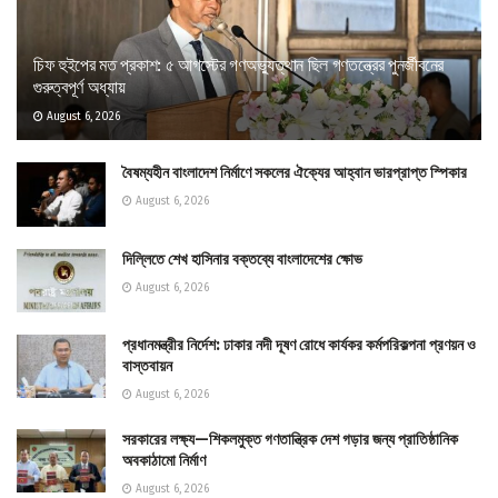
চিফ হুইপের মত প্রকাশ: ৫ আগস্টের গণঅভ্যুত্থান ছিল গণতন্ত্রের পুনর্জীবনের
গুরুত্বপূর্ণ অধ্যায়
August 6, 2026
বৈষম্যহীন বাংলাদেশ নির্মাণে সকলের ঐক্যের আহ্বান ভারপ্রাপ্ত স্পিকার
August 6, 2026
দিল্লিতে শেখ হাসিনার বক্তব্যে বাংলাদেশের ক্ষোভ
August 6, 2026
প্রধানমন্ত্রীর নির্দেশ: ঢাকার নদী দূষণ রোধে কার্যকর কর্মপরিকল্পনা প্রণয়ন ও
বাস্তবায়ন
August 6, 2026
সরকারের লক্ষ্য—শিকলমুক্ত গণতান্ত্রিক দেশ গড়ার জন্য প্রাতিষ্ঠানিক
অবকাঠামো নির্মাণ
August 6, 2026