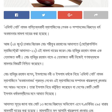
‘এথিস্ট নোট’ নামক নাস্তিক্যবাদী ম্যাগাজিনের লেখক ও সম্পাদকের বিরুদ্ধে ধর্ম
অবমাননার মামলা দায়ের করা হয়েছে।
আজ (২৪ জুন) ঢাকার বিচারক মোঃ শরীফুর রহমানের আদালতে (মেট্রোপলিটন
ম্যাজিস্ট্রেট আদালত-২২) এই মামলা দায়ের করেন মোঃ হাবিবুর রহমান নামক এক
হেফাজত কর্মী। মোঃ হাবিবুর রহমান নামে এ হেফাজত কর্মী নিজেই গণমাধ্যমকে
মামলার বিষয়টি নিশ্চিত করেছেন।
মোঃ হাবিবুর রহমান বলেন, ইসলামের নবী ও ইসলাম ধর্মকে নিয়ে ‘এথিস্ট নোট’ নামক
ম্যাগাজিনে ‘অবমাননাকর’ প্রবন্ধ লেখেন এই ম্যাগাজিনের সম্পাদক খায়রুল্লা খন্দকার
সহ আরও অনেকে। তারা ইসলাম নিয়ে কটূক্তি করেছেন যা দেশের কোটি কোটি
ইসলাম ধর্মাবলম্বীদের মনে আঘাত দিয়েছে।
আদালত সূত্র জানা যায় মোট ১৩ জনের বিরুদ্ধে অভিযোগ এনে দণ্ডবিধির ২৯৫ ধারায়
মামলাটি দায়ের করা হয়েছে। মামলাটিতে মূল আসামি খায়রুল্লা খন্দকার এবং