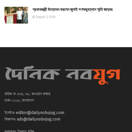
প্রধানমন্ত্রী উদ্বোধন করলেন জুলাই গণঅভ্যুত্থান স্মৃতি জাদুঘর
August 5, 2026
হাউজ নং ৫৯৪, ৯৮, কাওরান বাজার
ঢাকা-১২১৫, বাংলাদেশ
ইমেইলঃ
editor@dailynobojug.com
বিজ্ঞাপনঃ
ads@dailynobojug.com
সম্পাদকঃ ইসরাত রশিদ