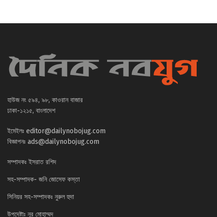
হাউজ নং ৫৯৪, ৯৮, কাওরান বাজার
ঢাকা-১২১৫, বাংলাদেশ
ইমেইলঃ
editor@dailynobojug.com
বিজ্ঞাপনঃ
ads@dailynobojug.com
সম্পাদকঃ ইসরাত রশিদ
সহ-সম্পাদক- জনি জোসেফ কস্তা
সিনিয়র সহ-সম্পাদকঃ নুরুল হুদা
উপদেষ্টাঃ নূর মোহাম্মদ