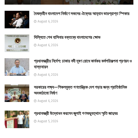
বৈষম্যহীন বাংলাদেশ নির্মাণে সকলের ঐক্যের আহ্বান ভারপ্রাপ্ত স্পিকার
August 6, 2026
দিল্লিতে শেখ হাসিনার বক্তব্যে বাংলাদেশের ক্ষোভ
August 6, 2026
প্রধানমন্ত্রীর নির্দেশ: ঢাকার নদী দূষণ রোধে কার্যকর কর্মপরিকল্পনা প্রণয়ন ও
বাস্তবায়ন
August 6, 2026
সরকারের লক্ষ্য—শিকলমুক্ত গণতান্ত্রিক দেশ গড়ার জন্য প্রাতিষ্ঠানিক
অবকাঠামো নির্মাণ
August 6, 2026
প্রধানমন্ত্রী উদ্বোধন করলেন জুলাই গণঅভ্যুত্থান স্মৃতি জাদুঘর
August 5, 2026