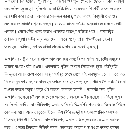
অভিযোগ করা হয়েছে- পুলিশ শুধু টিয়ারশেল ও সাউন্ড গ্রেনেড ছোড়েনি তাদের লক্ষ্য
করে গুলিও ছুড়েছে। পুলিশের ছোড়া ছিটাগুলিতে কয়েকজন শিক্ষার্থী আহত হয়েছেন
বলে দাবি করেন তারা। এলাকার লোকজন জানান, প্রায় আধাঘণ্টাব্যাপী তারা ওই
এলাকায় গোলাগুলির শব্দ শুনেছেন। এ সময় কালো ধোঁয়ায় অন্ধকার হয়ে পড়ে গোটা
এলাকা। গোলাগুলির শব্দের কারণে এলাকায় আতঙ্ক ছড়িয়ে পড়ে। বাসাবাড়ির
লোকজন প্রধান ফটক বন্ধ করে দেন। মাঝে মধ্যে তারা শিক্ষার্থীদের চিৎকার
শুনেছেন। এদিকে, নগরের মদিনা মার্কেট এলাকায়ও সংঘর্ষ হয়েছে।
আখালিয়ার মাউন্ড এডোরা হাসপাতাল এলাকায় সংঘর্ষের পর মদিনা মার্কেটের অদূরেও
হয়েছে ধাওয়া-পাল্টা ধাওয়া। একপর্যায়ে পুলিশ সেখানে টিয়ারশেল ছুড়ে পরিস্থিতি
নিয়ন্ত্রণে আনার চেষ্টা করে। সন্ধ্যা পর্যন্ত থেমে থেমে এই অবস্থান চলে। এতে করে
সিলেট-সুনামগঞ্জ সড়কে যানবাহন চলাচল বন্ধ হয়ে পড়েছিল। পরিস্থিতি স্বাভাবিক না
হওয়ার কারণে সন্ধ্যা পর্যন্ত ওই সড়কে যানবাহন চলেনি। সংঘর্ষের সময় পুলিশ
আখালিয়াসহ কয়েকটি এলাকা থেকে অন্তত ৮ জনকে আটক করেছে। এদিকে জুমার
পর সিলেট নগরীর ধোপাদীঘিরপাড় এলাকায় সিলেট বিএনপি’র পক্ষ থেকে বিক্ষোভ মিছিল
বেরা করা হয়। এতে নেতৃত্বে ছিলেন বিএনপি’র কেন্দ্রীয় সহ-সাংগঠনিক সম্পাদক
মিফতাহ সিদ্দিকী। মিছিলটি ধোপাদীঘিরপাড় এলাকা থেকে বন্দরবাজারে এসে সমাবেশ
করে। এ সময় মিফতাহ সিদ্দিকী বলেন, সরকারের পদত্যাগ না হওয়া পর্যন্ত তাদের