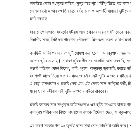
চাকরিতে কোটা সংস্কার দাবিকে কেন্দ্র করে সৃষ্ট পরিস্থিতিতে গত
সোমবার থেকে আবারও তিন দিনের (৫,৬ ও ৭ আগস্ট) সাধারণ ছুটি ঘোষণ
জারি করেছে।
সারা দেশে সংঘাত-সংঘর্ষের ঘটনায় আজ রোববার সন্ধ্যা ছয়টা থেকে পরবর
বিভাগীয় সদর, সিটি করপোরেশন, পৌরসভা, শিল্পাঞ্চল, জেলা ও উপজেলা
কারফিউ জারির পর সাধারণ ছুটি ঘোষণা করা হলো। জনপ্রশাসন মন্ত্রণালয়
আগের ছুটির মতোই। সাধারণ ছুটিকালীন সব সরকারি, আধা সরকারি, স্
জরুরি পরিষেবা যেমন বিদ্যুৎ, পানি, গ্যাস, অন্যান্য জ্বালানি, ফায়ার সা
সংশ্লিষ্ট কাজে নিয়োজিত যানবাহন ও কর্মীরা এই ছুটির আওতার বাইরে
এ ছাড়া হাসপাতাল ও জরুরি সেবা এবং এই সেবার সঙ্গে সংশ্লিষ্ট কর্মী,
যানবাহন ও কর্মীরাও এই ছুটির আওতার বাইরে থাকবেন।
জরুরি কাজের সঙ্গে সম্পৃক্ত অফিসগুলোও এই ছুটির আওতার বাইরে থাকব
কার্যক্রম পরিচালনার বিষয়ে বাংলাদেশ ব্যাংক নির্দেশনা দেবে, যা প্রজ্ঞ
এর আগে সরকার গত ১৯ জুলাই রাতে সারা দেশে কারফিউ জারি করে। ওই