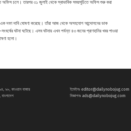
ে অফিস চলে। তারপর ৩১ জুলাই থেকে স্বাভাবিক সময়সূচিতে অফিস শুরু করা
গের এক দফা দাবি ঘোষণা করেছে। তাঁরা আজ থেকে অসহযোগ আন্দোলনের ডাক
ংঘর্ষের ঘটনা ঘটেছে। এসব ঘটনায় এখন পর্যন্ত ৪৩ জনের প্রাণহানির খবর পাওয়া
 ঘোষণা হলো।
৯৪, ৯৮, কাওরান বাজার
ইমেইলঃ
editor@dailynobojug.com
 বাংলাদেশ
বিজ্ঞাপনঃ
ads@dailynobojug.com