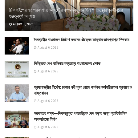
চিফ হুইপের মত প্রকাশ: ৫ আগস্টের গণঅভ্যুত্থান ছিল গণতন্ত্রের পুনর্জীবনের
গুরুত্বপূর্ণ অধ্যায়
August 6, 2026
বৈষম্যহীন বাংলাদেশ নির্মাণে সকলের ঐক্যের আহ্বান ভারপ্রাপ্ত স্পিকার
August 6, 2026
দিল্লিতে শেখ হাসিনার বক্তব্যে বাংলাদেশের ক্ষোভ
August 6, 2026
প্রধানমন্ত্রীর নির্দেশ: ঢাকার নদী দূষণ রোধে কার্যকর কর্মপরিকল্পনা প্রণয়ন ও
বাস্তবায়ন
August 6, 2026
সরকারের লক্ষ্য—শিকলমুক্ত গণতান্ত্রিক দেশ গড়ার জন্য প্রাতিষ্ঠানিক
অবকাঠামো নির্মাণ
August 6, 2026