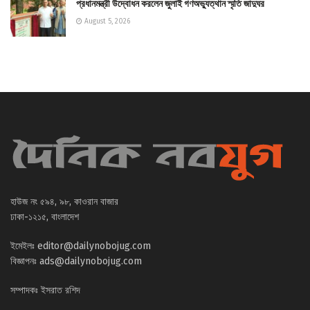
প্রধানমন্ত্রী উদ্বোধন করলেন জুলাই গণঅভ্যুত্থান স্মৃতি জাদুঘর
August 5, 2026
হাউজ নং ৫৯৪, ৯৮, কাওরান বাজার
ঢাকা-১২১৫, বাংলাদেশ
ইমেইলঃ
editor@dailynobojug.com
বিজ্ঞাপনঃ
ads@dailynobojug.com
সম্পাদকঃ ইসরাত রশিদ