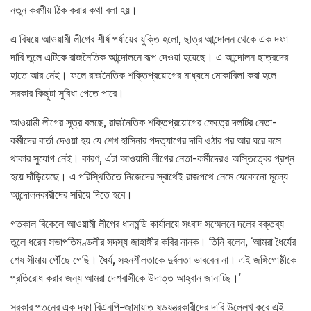
নতুন করণীয় ঠিক করার কথা বলা হয়।
এ বিষয়ে আওয়ামী লীগের শীর্ষ পর্যায়ের যুক্তি হলো, ছাত্র আন্দোলন থেকে এক দফা
দাবি তুলে এটিকে রাজনৈতিক আন্দোলনে রূপ দেওয়া হয়েছে। এ আন্দোলন ছাত্রদের
হাতে আর নেই। ফলে রাজনৈতিক শক্তিপ্রয়োগের মাধ্যমে মোকাবিলা করা হলে
সরকার কিছুটা সুবিধা পেতে পারে।
আওয়ামী লীগের সূত্র বলছে, রাজনৈতিক শক্তিপ্রয়োগের ক্ষেত্রে দলটির নেতা-
কর্মীদের বার্তা দেওয়া হয় যে শেখ হাসিনার পদত্যাগের দাবি ওঠার পর আর ঘরে বসে
থাকার সুযোগ নেই। কারণ, এটা আওয়ামী লীগের নেতা-কর্মীদেরও অস্তিত্বের প্রশ্ন
হয়ে দাঁড়িয়েছে। এ পরিস্থিতিতে নিজেদের স্বার্থেই রাজপথে নেমে যেকোনো মূল্যে
আন্দোলনকারীদের সরিয়ে দিতে হবে।
গতকাল বিকেলে আওয়ামী লীগের ধানমন্ডি কার্যালয়ে সংবাদ সম্মেলনে দলের বক্তব্য
তুলে ধরেন সভাপতিমণ্ডলীর সদস্য জাহাঙ্গীর কবির নানক। তিনি বলেন, ‘আমরা ধৈর্যের
শেষ সীমায় পৌঁছে গেছি। ধৈর্য, সহনশীলতাকে দুর্বলতা ভাববেন না। এই জঙ্গিগোষ্ঠীকে
প্রতিরোধ করার জন্য আমরা দেশবাসীকে উদাত্ত আহ্বান জানাচ্ছি।’
সরকার পতনের এক দফা বিএনপি-জামায়াত ষড়যন্ত্রকারীদের দাবি উল্লেখ করে এই