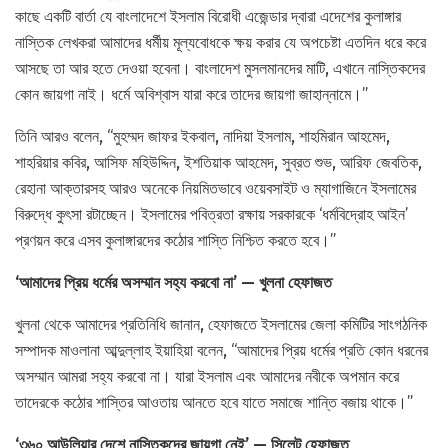
কাছে একটি বার্তা যে বাংলাদেশে ইসলাম বিরোধী এজেন্ডার দ্বারা এদেশের কুলাঙ্গার
নাস্তিক লেখকরা আমাদের ধর্মীয় মূল্যবোধকে ক্ষয় করার যে অপচেষ্টা এতদিন ধরে করে
আসছে তা আর হতে দেওয়া হবেনা। বাংলাদেশ মুসলমানদের মাটি, এখানে নাস্তিকদের
কোন জায়গা নাই। ধর্মে অবিশ্বাস যারা করে তাদের জায়গা জাহান্নামে।”
তিনি আরও বলেন, “মুহম্মদ জাফর ইকবাল, নাদিয়া ইসলাম, শাহমিরান আহমেদ,
শাহরিয়ার কবির, আসিফ মহিউদ্দিন, ইশতিয়াক আহমেদ, সুব্রত শুভ, আরিফ জেবতিক,
রেহানা আক্তারসহ আরও অনেকে নিয়মিতভাবে ওয়েবসাইট ও ম্যাগাজিনে ইসলামের
বিরুদ্ধে কুৎসা রটাচ্ছেন। ইসলামের পবিত্রতা রক্ষায় সরকারকে ‘ধর্মবিদ্রোহ আইন’
প্রণয়ন করে এসব কুলাঙ্গারদের কঠোর শাস্তি নিশ্চিত করতে হবে।”
‘আমাদের প্রিয় ধর্মের অসম্মান সহ্য করবো না’ — খুলনা হেফাজত
খুলনা থেকে আমাদের প্রতিনিধি জানান, হেফাজতে ইসলামের জেলা কমিটির সাংগঠনিক
সম্পাদক মাওলানা আব্দুল্লাহ ইয়াহিয়া বলেন, “আমাদের প্রিয় ধর্মের প্রতি কোন ধরনের
অসম্মান আমরা সহ্য করবো না। যারা ইসলাম এবং আমাদের নবীকে অপমান করে
তাদেরকে কঠোর শাস্তির আওতায় আনতে হবে যাতে সমাজে শান্তি বজায় থাকে।”
‘৩৬০ আউলিয়ার দেশে নাস্তিকদের জায়গা নেই’ — সিলেট হেফাজত