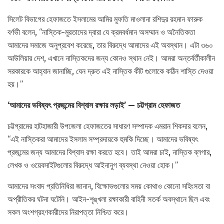
সিলেট বিভাগের হেফাজতে ইসলামের আমির মুফতি মাওলানা রশিদুর রহমান ফারুক
বর্ণভী বলেন, “নাস্তিক-মুরতাদের দ্বারা যে ক্রমবর্ধমান অসম্মান ও অনৈতিকতা
আমাদের সমাজে অনুপ্রবেশ করেছে, তার বিরুদ্ধে আমাদের এই অবস্থান। এটা ৩৬০
আউলিয়ার দেশ, এখানে নাস্তিকদের জন্য কোনও স্থান নেই। আমরা অন্তর্বর্তীকালীন
সরকারকে আহ্বান জানাচ্ছি, যেন দ্রুত এই নাস্তিক কীট গুলোকে কঠিন শাস্তি দেওয়া
হয়।”
‘আমাদের ভবিষ্যৎ প্রজন্মের বিশ্বাস রক্ষার লড়াই’ — চট্টগ্রাম হেফাজত
চট্টগ্রামের হাটহাজারী উপজেলা হেফাজতের সাধারণ সম্পাদক এমরান শিকদার বলেন,
“এই নাস্তিকরা আমাদের ইসলাম সম্প্রদায়কে হুমকি দিচ্ছে। আমাদের ভবিষ্যৎ
প্রজন্মের জন্য আমাদের বিশ্বাস রক্ষা করতে হবে। তাই আমরা চাই, নাস্তিক ব্লগার,
লেখক ও ওয়েবসাইটগুলোর বিরুদ্ধে আইনানুগ ব্যবস্থা নেওয়া হোক।”
আমাদের সংবাদ প্রতিনিধিরা জানান, বিক্ষোভগুলোর সময় কোথাও কোনো সহিংসতা বা
অপ্রীতিকর ঘটনা ঘটেনি। আইন-শৃঙ্খলা রক্ষাকারী বাহিনী সতর্ক অবস্থানে ছিল এবং
সকল অংশগ্রহণকারীদের নিরাপত্তা নিশ্চিত করে।