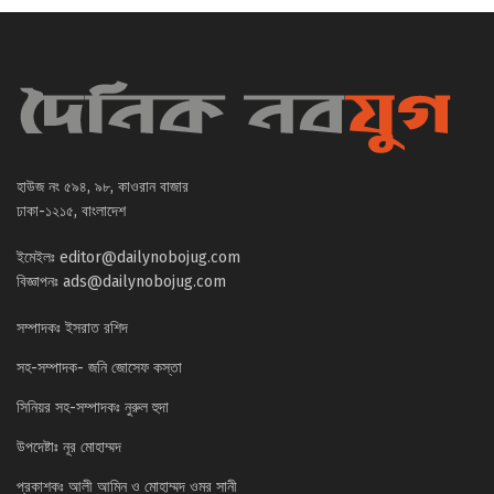
হাউজ নং ৫৯৪, ৯৮, কাওরান বাজার
ঢাকা-১২১৫, বাংলাদেশ
ইমেইলঃ
editor@dailynobojug.com
বিজ্ঞাপনঃ
ads@dailynobojug.com
সম্পাদকঃ ইসরাত রশিদ
সহ-সম্পাদক- জনি জোসেফ কস্তা
সিনিয়র সহ-সম্পাদকঃ নুরুল হুদা
উপদেষ্টাঃ নূর মোহাম্মদ
প্রকাশকঃ আলী আমিন ও মোহাম্মদ ওমর সানী