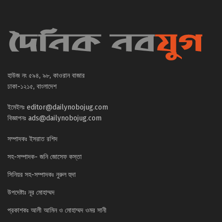
হাউজ নং ৫৯৪, ৯৮, কাওরান বাজার
ঢাকা-১২১৫, বাংলাদেশ
ইমেইলঃ
editor@dailynobojug.com
বিজ্ঞাপনঃ
ads@dailynobojug.com
সম্পাদকঃ ইসরাত রশিদ
সহ-সম্পাদক- জনি জোসেফ কস্তা
সিনিয়র সহ-সম্পাদকঃ নুরুল হুদা
উপদেষ্টাঃ নূর মোহাম্মদ
প্রকাশকঃ আলী আমিন ও মোহাম্মদ ওমর সানী