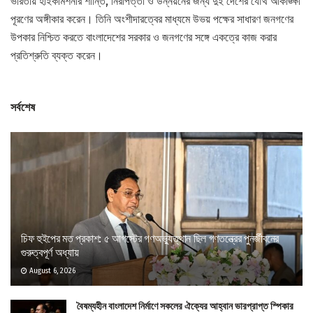
ভারতীয় হাইকমিশনার শান্তি, নিরাপত্তা ও উন্নয়নের জন্য দুই দেশের যৌথ আকাঙ্ক্ষা
পূরণের অঙ্গীকার করেন। তিনি অংশীদারত্বের মাধ্যমে উভয় পক্ষের সাধারণ জনগণের
উপকার নিশ্চিত করতে বাংলাদেশের সরকার ও জনগণের সঙ্গে একত্রে কাজ করার
প্রতিশ্রুতি ব্যক্ত করেন।
সর্বশেষ
চিফ হুইপের মত প্রকাশ: ৫ আগস্টের গণঅভ্যুত্থান ছিল গণতন্ত্রের পুনর্জীবনের
গুরুত্বপূর্ণ অধ্যায়
August 6, 2026
বৈষম্যহীন বাংলাদেশ নির্মাণে সকলের ঐক্যের আহ্বান ভারপ্রাপ্ত স্পিকার