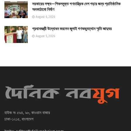
সরকারের লক্ষ্য—শিকলমুক্ত গণতান্ত্রিক দেশ গড়ার জন্য প্রাতিষ্ঠানিক
অবকাঠামো নির্মাণ
August 6, 2026
প্রধানমন্ত্রী উদ্বোধন করলেন জুলাই গণঅভ্যুত্থান স্মৃতি জাদুঘর
August 5, 2026
হাউজ নং ৫৯৪, ৯৮, কাওরান বাজার
ঢাকা-১২১৫, বাংলাদেশ