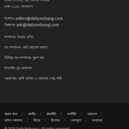
হাউজ নং ৫৯৪, ৯৮, কাওরান বাজার
ঢাকা-১২১৫, বাংলাদেশ
ইমেইলঃ
editor@dailynobojug.com
বিজ্ঞাপনঃ
ads@dailynobojug.com
সম্পাদকঃ ইসরাত রশিদ
সহ-সম্পাদক- জনি জোসেফ কস্তা
সিনিয়র সহ-সম্পাদকঃ নুরুল হুদা
উপদেষ্টাঃ নূর মোহাম্মদ
প্রকাশকঃ আলী আমিন ও মোহাম্মদ ওমর সানী
প্রথম পাতা
জাতীয়
রাজনীতি
অর্থনীতি
সারাদেশ
আইন-আদালত
ফিচার
বিনোদন
খেলাধুলা
অন্যান্য
© 2019 Daily Nobojug - All rights reserved.