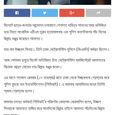
সিলেটে ছাত্র-জনতার আন্দোলন চলাকালে পেশাগত দায়িত্ব পালনের সময় গুলিবিদ্ধ
হয়ে নিহত সাংবাদিক এটিএম তুরাব হত্যামামলায় এক পুলিশ কনস্টেবলের পাঁচ দিনের
রিমান্ড মঞ্জুর করেছেন আদালত।
তার নাম উজ্জ্বল সিনহা। তিনি ঢাকা মেট্রোপলিটন পুলিশে (ডিএমপি) কর্মরত ছিলেন।
আজ সোমবার দুপুরে সিলেট অতিরিক্ত চিফ মেট্রোপলিটন ম্যাজিস্ট্রেট আদালতের
বিচারক আব্দুল মোমেন তার রিমান্ড মঞ্জুর করেন।
এর আগে গতকাল রোববার (১৭ নভেম্বর) রাতে ঢাকা থেকে উজ্জ্বলকে গ্রেপ্তার করে
পুলিশ ব্যুরো অব ইনভেস্টিগেশন (পিবিআই)। এ মামলায় আসামিদের মধ্যে তিনিই
প্রথম গ্রেপ্তার হলেন।
মামলার তদন্ত কর্মকর্তা পিবিআই’র পরিদর্শক মোহাম্মদ মোরসালিন বলেন, উজ্জল
সিনহাকে আদালতে হাজির করে সাতদিনের রিমান্ড চাইলে আদালত পাঁচদিনের রিমান্ড