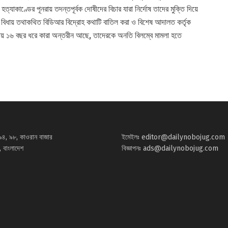
ত্যাকাণ্ডের পূনরায় তদন্তপূর্বক দোষীদের বিচার যারা নির্দোষ তাদের মুক্তি দিয়ে
াণ্ড বিধায় তথাকথিত বিডিআর বিদ্রোহ কথাটি বাতিল করা ও বিশেষ আদালত কর্তৃক
লায় ১৬ বছর ধরে কারা অন্তরীন আছে, তাদেরকে অনতি বিলম্বে মামলা হতে
৯৪, ৯৮, কাওরান বাজার
ইমেইলঃ
editor@dailynobojug.com
 বাংলাদেশ
বিজ্ঞাপনঃ
ads@dailynobojug.com