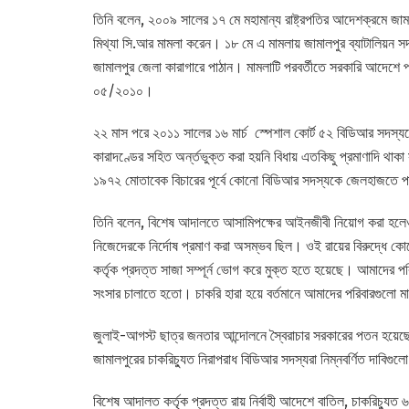
তিনি বলেন, ২০০৯ সালের ১৭ মে মহামান্য রাষ্ট্রপতির আদেশক্রমে জাম
মিথ্যা সি.আর মামলা করেন। ১৮ মে এ মামলায় জামালপুর ব্যাটালিয়
জামালপুর জেলা কারাগারে পাঠান। মামলাটি পরবর্তীতে সরকারি আদেশে প্
০৫/২০১০।
২২ মাস পরে ২০১১ সালের ১৬ মার্চ স্পেশাল কোর্ট ৫২ বিডিআর সদস্য
কারাদণ্ডের সহিত অর্ন্তভুক্ত করা হয়নি বিধায় এতকিছু প্রমাণাদি থা
১৯৭২ মোতাবেক বিচারের পূর্বে কোনো বিডিআর সদস্যকে জেলহাজতে 
তিনি বলেন, বিশেষ আদালতে আসামিপক্ষের আইনজীবী নিয়োগ করা হলেও
নিজেদেরকে নির্দোষ প্রমাণ করা অসম্ভব ছিল। ওই রায়ের বিরুদ্ধে 
কর্তৃক প্রদত্ত সাজা সম্পূর্ন ভোগ করে মুক্ত হতে হয়েছে। আমাদের প
সংসার চালাতে হতো। চাকরি হারা হয়ে বর্তমানে আমাদের পরিবারগুলো
জুলাই-আগস্ট ছাত্র জনতার আন্দোলনে স্বৈরাচার সরকারের পতন হয়েছে। 
জামালপুরের চাকরিচ্যুত নিরাপরাধ বিডিআর সদস্যরা নিম্নবর্ণিত দাবিগ
বিশেষ আদালত কর্তৃক প্রদত্ত রায় নির্বাহী আদেশে বাতিল, চাকরিচ্যুত 