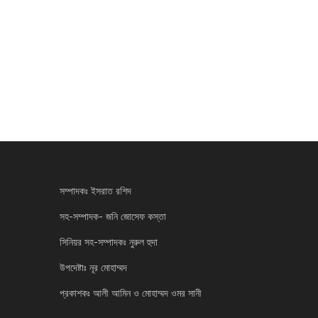
সম্পাদকঃ ইসরাত রশিদ
সহ-সম্পাদক- জনি জোসেফ কস্তা
সিনিয়র সহ-সম্পাদকঃ নুরুল হুদা
উপদেষ্টাঃ নূর মোহাম্মদ
প্রকাশকঃ আলী আমিন ও মোহাম্মদ ওমর সানী