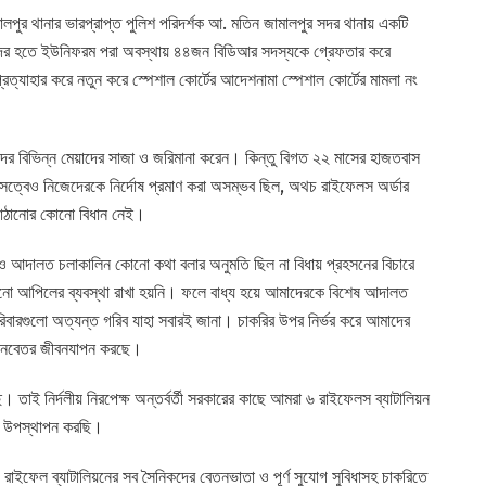
ালপুর থানার ভারপ্রাপ্ত পুলিশ পরিদর্শক আ. মতিন জামালপুর সদর থানায় একটি
ন সদর হতে ইউনিফরম পরা অবস্থায় ৪৪জন বিডিআর সদস্যকে গ্রেফতার করে
রত্যাহার করে নতুন করে স্পেশাল কোর্টের আদেশনামা স্পেশাল কোর্টের মামলা নং
দের বিভিন্ন মেয়াদের সাজা ও জরিমানা করেন। কিন্তু বিগত ২২ মাসের হাজতবাস
কা সত্বেও নিজেদেরকে নির্দোষ প্রমাণ করা অসম্ভব ছিল, অথচ রাইফেলস অর্ডার
পাঠানোর কোনো বিধান নেই।
 আদালত চলাকালিন কোনো কথা বলার অনুমতি ছিল না বিধায় প্রহসনের বিচারে
কোনো আপিলের ব্যবস্থা রাখা হয়নি। ফলে বাধ্য হয়ে আমাদেরকে বিশেষ আদালত
রিবারগুলো অত্যন্ত গরিব যাহা সবারই জানা। চাকরির উপর নির্ভর করে আমাদের
 মানবেতর জীবনযাপন করছে।
তাই নির্দলীয় নিরপেক্ষ অন্তর্বর্তী সরকারের কাছে আমরা ৬ রাইফেলস ব্যাটালিয়ন
ুলো উপস্থাপন করছি।
৬ রাইফেল ব্যাটালিয়নের সব সৈনিকদের বেতনভাতা ও পূর্ণ সুযোগ সুবিধাসহ চাকরিতে